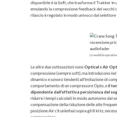
disponibile è la So
f
t, che trasforma il Trakker i
emulando la compressione feedback dei vecchi com
rilascio è regolato in modo univoco dal selettore 
Le modalità operativ
Le altre due sottosezioni sono
Optical
e
Air Opt
compressione (sempre soft), ma introducono nel p
dinamico e sonoro tendenti all’imitazione di comp
comportamento di un compressore Opto, e
il t
dipendente dall’effettiva persistenza del seg
ridurre i tempi calcolati in modo autonomo dal sens
compensazione della riduzione delle alte frequenze
posizione Air c’è un’enfasi sopra gli 8 kHz, necess
compressione.