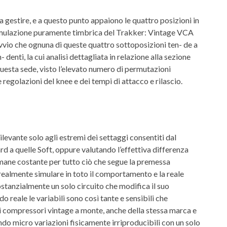
da gestire, e a questo punto appaiono le quattro posizioni in
l’emulazione puramente timbrica del Trakker: Vintage VCA
ovvio che ognuna di queste quattro sottoposizioni ten- de a
nti, la cui analisi dettagliata in relazione alla sezione
esta sede, visto l’elevato numero di permutazioni
e regolazioni del knee e dei tempi di attacco e rilascio.
rilevante solo agli estremi dei settaggi consentiti dal
 a quelle Soft, oppure valutando l’effettiva differenza
mane costante per tutto ciò che segue la premessa
 realmente simulare in toto il comportamento e la reale
stanzialmente un solo circuito che modifica il suo
reale le variabili sono così tante e sensibili che
si compressori vintage a monte, anche della stessa marca e
endo micro variazioni fisicamente irriproducibili con un solo