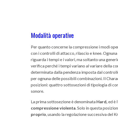
Modalità operative
Per quanto concerne la compressione i modi opera
con i controlli di attacco, rilascio e knee. Ognun
riguarda i tempi e i valori, ma soltanto una gener
verifica perché i tempi variano al variare della co
determinata dalla pendenza imposta dal controllo 
per ognuna delle possibili combinazioni. Il Chara
posizioni: quattro sottosezioni di tipologia di co
sonore.
La prima sottosezione è denominata
Hard,
ed è 
compressione violenta
. Solo in questa posizio
proprio
, usando la regolazione successiva del K