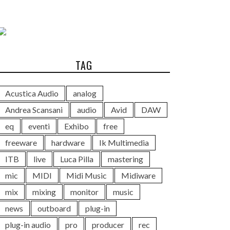
TAG
Acustica Audio
analog
Andrea Scansani
audio
Avid
DAW
eq
eventi
Exhibo
free
freeware
hardware
Ik Multimedia
ITB
live
Luca Pilla
mastering
mic
MIDI
Midi Music
Midiware
mix
mixing
monitor
music
news
outboard
plug-in
plug-in audio
pro
producer
rec