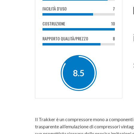
FACILITÀ D'USO
7
COSTRUZIONE
10
RAPPORTO QUALITÀ/PREZZO
8
8.5
Il Trakker è un compressore mono a componenti 
trasparente all’emulazione di compressori vintage
suo progettista ricreare delle precise imitazioni d