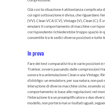
Già così la situazione è abbastanza complicata 
cui ogni sottosezione è divisa, che riguardano 
(VV), Clean VCA (CV), Vintage (V), Clean (C). È 
emulare il comportamento di macchine corrispon- de
corrispondente richiederebbe troppo spazio in qu
consentite tra le sedici diverse posizioni e tutte l
In prova
Fare dei test comparativi tra le varie posizioni è 
Trakker, ovvero passando dalle compressioni Hard
sonora tra un’emulazione Clean e una Vintage. Ri
d’obbligo: un emulatore, per sua natura, non può
interazione di diverse macchine siche, essendo so
comportamento in base alle regolazioni; nel mondo 
l’interazione tra un preamplificatore e due diver
modello, non porterà mai a risultati uguali, segu