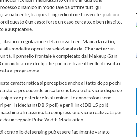
processo dinamico in modo tale da offrire tutti gli
, casualmente, tra questi ingredienti ne troverete qualcuno
rdi questo è un caso: forse un caso cercato, e ben riuscito,
to e auspicabile.
co, rilascio e regolazione della curva knee. Manca
la ratio,
e alla modalità operativa selezionata dal
Character:
un
ll’unità. Il pannello frontale è completato dal Makeup Gain
con indicatore di clip che può mostrare il livello di uscita o
icata al programma.
questa caratteristica si percepisce anche al tatto dopo pochi
cola stufa, producendo un calore notevole che viene disperso
dissipatore posteriore in alluminio. Le connessioni sono
 per il sidechain (DB 9 poli) e per il link (DB 15 poli):
 macchine al massimo. La compressione viene realizzata per
te da un segnale Pulse Width Modulation.
 di controllo del sensing può essere facilmente variato