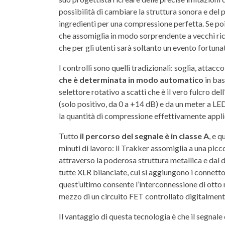
possibilità di cambiare la struttura sonora e del 
ingredienti per una compressione perfetta. Se poi
che assomiglia in modo sorprendente a vecchi rico
che per gli utenti sarà soltanto un evento fortuna
I controlli sono quelli tradizionali: soglia, attac
che è determinata in modo automatico
in bas
selettore rotativo a scatti che è il vero fulcro de
(solo positivo, da 0 a +14 dB) e da un meter a LED 
la quantità di compressione effettivamente appl
Tutto
il percorso del segnale è in classe A
, e 
minuti di lavoro: il Trakker assomiglia a una pic
attraverso la poderosa struttura metallica e dal 
tutte XLR bilanciate, cui si aggiungono i connettori
quest’ultimo consente l’interconnessione di otto
mezzo di un circuito FET controllato digitalmen
Il vantaggio di questa tecnologia è che il segnale