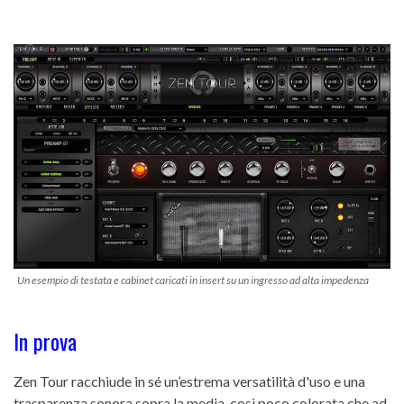
Un esempio di testata e cabinet caricati in insert su un ingresso ad alta impedenza
In prova
Zen Tour racchiude in sé un’estrema versatilità d'uso e una
trasparenza sonora sopra la media, così poco colorata che ad