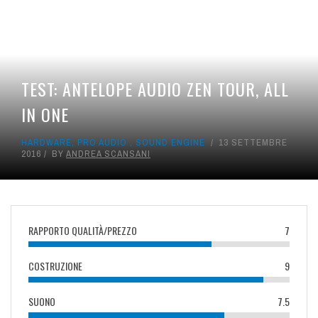
TEST: ANTELOPE AUDIO ZEN TOUR, ALL
IN ONE
HARDWARE
,
PRO AUDIO
,
SOUND ENGINE
13 SETTEMBRE
2016
BY
ANDREA SCANSANI
RAPPORTO QUALITÀ/PREZZO
7
COSTRUZIONE
9
SUONO
7.5