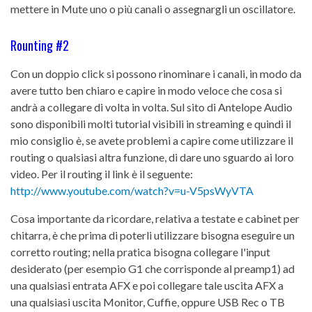
mettere in Mute uno o più canali o assegnargli un oscillatore.
Rounting #2
Con un doppio click si possono rinominare i canali, in modo da
avere tutto ben chiaro e capire in modo veloce che cosa si
andrà a collegare di volta in volta. Sul sito di Antelope Audio
sono disponibili molti tutorial visibili in streaming e quindi il
mio consiglio è, se avete problemi a capire come utilizzare il
routing o qualsiasi altra funzione, di dare uno sguardo ai loro
video. Per il routing il link è il seguente:
http://www.youtube.com/watch?v=u-V5psWyVTA
Cosa importante da ricordare, relativa a testate e cabinet per
chitarra, è che prima di poterli utilizzare bisogna eseguire un
corretto routing; nella pratica bisogna collegare l'input
desiderato (per esempio G1 che corrisponde al preamp1) ad
una qualsiasi entrata AFX e poi collegare tale uscita AFX a
una qualsiasi uscita Monitor, Cuffie, oppure USB Rec o TB