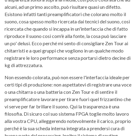
alcuni, ad un primo ascolto, può risultare quasi un difetto.
Esistono infatti tanti preamplificatori che colorano molto il
suono, cosa spesso molto ricercata dai tecnici del suono, così
ricercata che quando si incappa in un'interfaccia che di fatto
riproduce il suono così com'è alla fonte, la cosa può lasciare
un po' delusi. Ecco perché mi sento di consigliare Zen Tour ai
chitarristi e a quei gruppi che vogliono in un qualche modo
registrare le loro performance senza portarsi dietro decine di
kg di attrezzatura.
Non essendo colorata, può non essere l'interfaccia ideale per
certi tipi di produzione: non aspettatevi di registrare una voce
o una chitarra o una batteria con Zen Tour e di sentire il
preamplificatore lavorare per tirare fuori quel frizzantino che
vi serve per far brillare il suono. Qui la trasparenza è una
filosofia. Di sicuro col suo sistema FPGA toglie molto lavoro
alla vostra CPU, alleggerendo notevolmente il carico, proprio
perché è la sua scheda interna integrata a prendersi cura di
buona parte del processing. Inoltre il sistema di routing