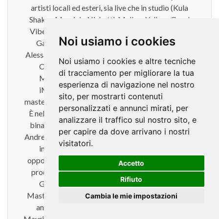
artisti locali ed esteri, sia live che in studio (Kula
Shaker, Maurizio Nichetti, Mellow Yellow, Good
Vibe Style, Rigo, Murubutu, An Harbor, Red Sun,
Noi usiamo i cookies
Gamba the Lenk, Leah Luv, Tonino Carotone,
Alessandro Colpani, Banda Liga, Doctor Ring Ding,
Noi usiamo i cookies e altre tecniche
Cyneris, Xebb, Sugar pie & The Candymen,
di tracciamento per migliorare la tua
Mikeless, Steams, Flowers). Collabora con
esperienza di navigazione nel nostro
iMasterArt di Milano come fonico di mix e
sito, per mostrarti contenuti
mastering per jingle, colonne sonore, brani musicali.
personalizzati e annunci mirati, per
È nel team di Solidcolor per lo sviluppo dell'audio
analizzare il traffico sul nostro sito, e
binaurale 360 per le realtà immersive di tipo VR.
per capire da dove arrivano i nostri
Andrea Scansani graduated at SAE Institute (Milan)
visitatori.
in 2010 as sound engineer, there he had the
opportunity to study with very skilled and famous
Accetto
producer like Tommaso Colliva (Muse), FIlippo
Rifiuto
Gabbrielli, Alberto Cutolo (Massive Arts -
Mastering Studio). He worked with many national
Cambia le mie impostazioni
and international artists such as Kula Shaker,
Maurizio Nichetti, Mellow Yellow, Good Vibe Style,