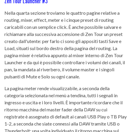
Zen Tour Launcher #3
Nella quarta sezione troviamo le quattro pagine relative a
routing, mixer, effect, meter e i cinque preset di routing
caricabili con un semplice click. È anche possibile salvare e
richiamare alla successiva accensione di Zen Tour un preset
creato dall'utente: per farlo ci sono gli appositi tasti Save e
Load, situati sul bordo destro della pagina del routing. La
pagina mixer è relativa appunto al mixer interno di Zen Tour
Launcher e da qui è possibile controllare i volumi dei canali, il
pan, la mandata al riverbero, il volume master e i singoli
pulsanti di Mute e Solo su ogni canale.
La pagina meter rende visualizzabile, a seconda della
categoria selezionata nel menù a tendina, tutti i segnali in
ingresso e uscita e i loro livelli. È importante ricordare che il
ritorno macchina del master fader della DAW su cui
registrate è assegnato di default ai canali USB Play o TB Play
1-2, a seconda che siate connessi alla DAW tramite USB o
Thunderbolt: una volta individuato il ritorno macchina sul