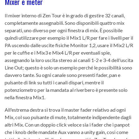
Mixer e meter
Il mixer interno di Zen Tour è in grado di gestire 32 canali,
completamente assegnabili. Sono disponibili quattro mix
separati, uno diverso per ogni finestra di mix. È possibile
quindi utilizzare per esempio il Mix1 L/R per fare i livelli per il
PA uscendo dalle uscite fisiche Monitor 1,2, usare il Mix2 L/R
per le cuffie e i Mix3 e Mix4 L/R per eventuali spie,
assegnando la loro uscita stereo ai canali 1-2 e 3-4 dell'uscita
Line Out; questo è solo un esempio perché le possibilità sono
davvero tante. Su ogni canale sono presenti fader, pan e
pulsante di link su tutti i canali dispari, mentre il
potenziometro per la mandata al riverbero è presente solo
nella finestra Mix1.
All'estrema destra si trova il master fader relativo ad ogni
Mix, col suo pulsante di mute, totalmente indipendente dagli
altri Mix. Con un doppio click veloce sia i fader che i panpot
che i knob delle mandate Aux vanno a unity gain, così come