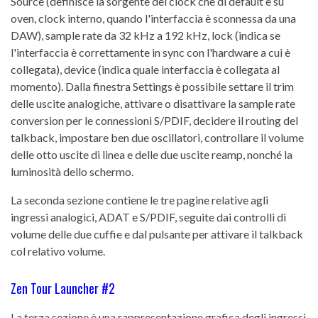
Source (definisce la sorgente del clock che di default è su
oven, clock interno, quando l'interfaccia è sconnessa da una
DAW), sample rate da 32 kHz a 192 kHz, lock (indica se
l'interfaccia è correttamente in sync con l'hardware a cui è
collegata), device (indica quale interfaccia è collegata al
momento). Dalla finestra Settings è possibile settare il trim
delle uscite analogiche, attivare o disattivare la sample rate
conversion per le connessioni S/PDIF, decidere il routing del
talkback, impostare ben due oscillatori, controllare il volume
delle otto uscite di linea e delle due uscite reamp, nonché la
luminosità dello schermo.
La seconda sezione contiene le tre pagine relative agli
ingressi analogici, ADAT e S/PDIF, seguite dai controlli di
volume delle due cuffie e dal pulsante per attivare il talkback
col relativo volume.
Zen Tour Launcher #2
La terza sezione è una rappresentazione grafica degli ingressi