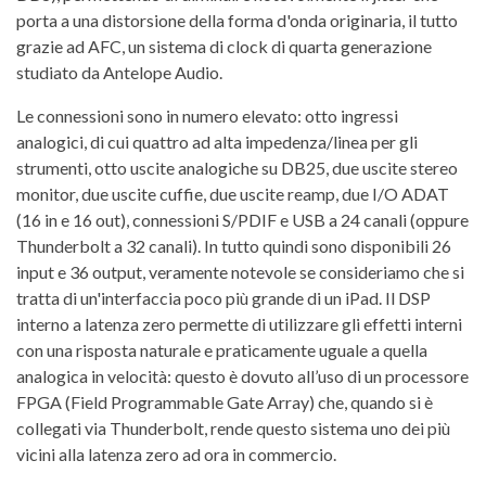
porta a una distorsione della forma d'onda originaria, il tutto
grazie ad AFC, un sistema di clock di quarta generazione
studiato da Antelope Audio.
Le connessioni sono in numero elevato: otto ingressi
analogici, di cui quattro ad alta impedenza/linea per gli
strumenti, otto uscite analogiche su DB25, due uscite stereo
monitor, due uscite cuffie, due uscite reamp, due I/O ADAT
(16 in e 16 out), connessioni S/PDIF e USB a 24 canali (oppure
Thunderbolt a 32 canali). In tutto quindi sono disponibili 26
input e 36 output, veramente notevole se consideriamo che si
tratta di un'interfaccia poco più grande di un iPad. Il DSP
interno a latenza zero permette di utilizzare gli effetti interni
con una risposta naturale e praticamente uguale a quella
analogica in velocità: questo è dovuto all’uso di un processore
FPGA (Field Programmable Gate Array) che, quando si è
collegati via Thunderbolt, rende questo sistema uno dei più
vicini alla latenza zero ad ora in commercio.