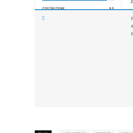
p
COSTRUZIONE
9.5
P
SUONO
9.5
s
FACILITÀ D'SUO
9.5
9.4