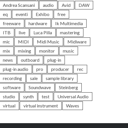
Andrea Scansani
audio
Avid
DAW
eq
eventi
Exhibo
free
freeware
hardware
Ik Multimedia
ITB
live
Luca Pilla
mastering
mic
MIDI
Midi Music
Midiware
mix
mixing
monitor
music
news
outboard
plug-in
plug-in audio
pro
producer
rec
recording
sale
sample library
software
Soundwave
Steinberg
studio
synth
test
Universal Audio
virtual
virtual instrument
Waves