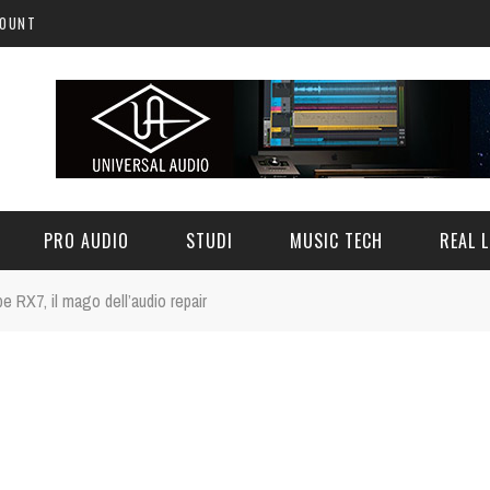
COUNT
PRO AUDIO
STUDI
MUSIC TECH
REAL L
e RX7, il mago dell’audio repair
 1, IL SYNTH, GRATUITO,
A LEGGENDA POLIFONICA
TALIANA - FREEWARE
JEX SAGRISTANO E SOUNDINSI
3 LUGLIO 2026
0