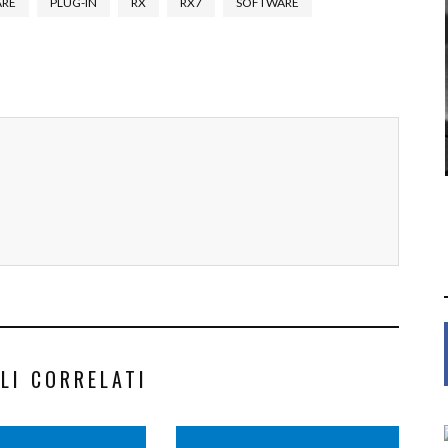
ARE
PLUG-IN
RX
RX7
SOFTWARE
LI CORRELATI