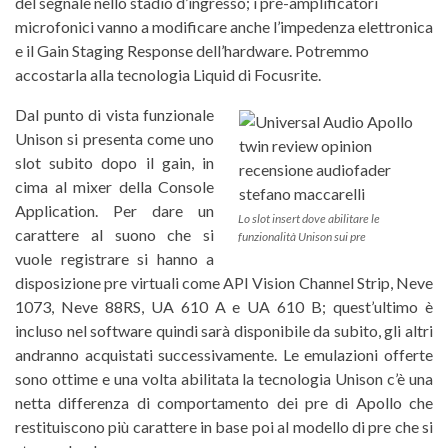
del segnale nello stadio d’ingresso; i pre-amplificatori
microfonici vanno a modificare anche l’impedenza elettronica
e il Gain Staging Response dell’hardware. Potremmo
accostarla alla tecnologia Liquid di Focusrite.
Dal punto di vista funzionale
Unison si presenta come uno
slot subito dopo il gain, in
cima al mixer della Console
Application. Per dare un
Lo slot insert dove abilitare le
carattere al suono che si
funzionalità Unison sui pre
vuole registrare si hanno a
disposizione pre virtuali come API Vision Channel Strip, Neve
1073, Neve 88RS, UA 610 A e UA 610 B; quest’ultimo è
incluso nel software quindi sarà disponibile da subito, gli altri
andranno acquistati successivamente. Le emulazioni offerte
sono ottime e una volta abilitata la tecnologia Unison c’è una
netta differenza di comportamento dei pre di Apollo che
restituiscono più carattere in base poi al modello di pre che si