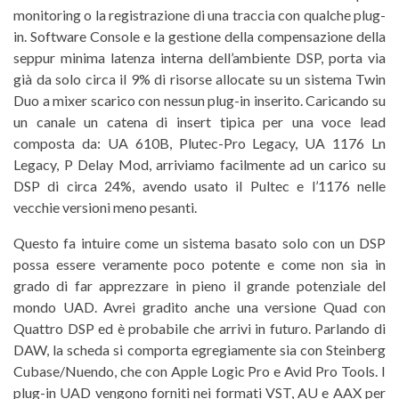
monitoring o la registrazione di una traccia con qualche plug-
in. Software Console e la gestione della compensazione della
seppur minima latenza interna dell’ambiente DSP, porta via
già da solo circa il 9% di risorse allocate su un sistema Twin
Duo a mixer scarico con nessun plug-in inserito. Caricando su
un canale un catena di insert tipica per una voce lead
composta da: UA 610B, Plutec-Pro Legacy, UA 1176 Ln
Legacy, P Delay Mod, arriviamo facilmente ad un carico su
DSP di circa 24%, avendo usato il Pultec e l’1176 nelle
vecchie versioni meno pesanti.
Questo fa intuire come un sistema basato solo con un DSP
possa essere veramente poco potente e come non sia in
grado di far apprezzare in pieno il grande potenziale del
mondo UAD. Avrei gradito anche una versione Quad con
Quattro DSP ed è probabile che arrivi in futuro. Parlando di
DAW, la scheda si comporta egregiamente sia con Steinberg
Cubase/Nuendo, che con Apple Logic Pro e Avid Pro Tools. I
plug-in UAD vengono forniti nei formati VST, AU e AAX per