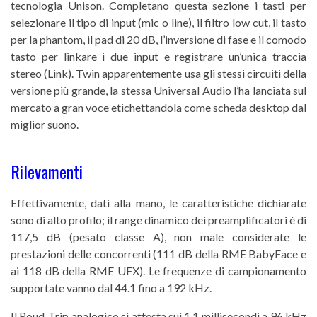
tecnologia Unison. Completano questa sezione i tasti per
selezionare il tipo di input (mic o line), il filtro low cut, il tasto
per la phantom, il pad di 20 dB, l’inversione di fase e il comodo
tasto per linkare i due input e registrare un’unica traccia
stereo (Link). Twin apparentemente usa gli stessi circuiti della
versione più grande, la stessa Universal Audio l’ha lanciata sul
mercato a gran voce etichettandola come scheda desktop dal
miglior suono.
Rilevamenti
Effettivamente, dati alla mano, le caratteristiche dichiarate
sono di alto profilo; il range dinamico dei preamplificatori è di
117,5 dB (pesato classe A), non male considerate le
prestazioni delle concorrenti (111 dB della RME BabyFace e
ai 118 dB della RME UFX). Le frequenze di campionamento
supportate vanno dal 44.1 fino a 192 kHz.
Il Roud-Trip analogico si attesta sui 1,1 millisecondi a 96 kHz