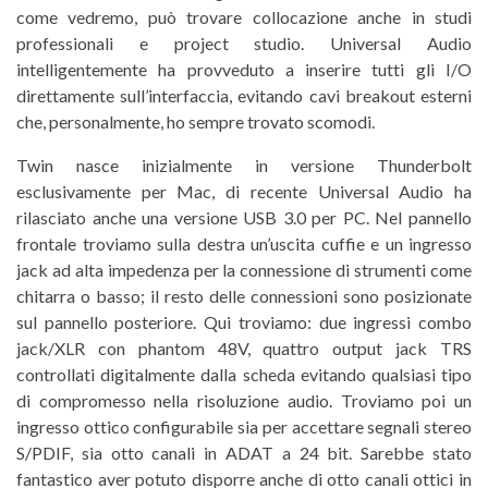
come vedremo, può trovare collocazione anche in studi
professionali e project studio. Universal Audio
intelligentemente ha provveduto a inserire tutti gli I/O
direttamente sull’interfaccia, evitando cavi breakout esterni
che, personalmente, ho sempre trovato scomodi.
Twin nasce inizialmente in versione Thunderbolt
esclusivamente per Mac, di recente Universal Audio ha
rilasciato anche una versione USB 3.0 per PC. Nel pannello
frontale troviamo sulla destra un’uscita cuffie e un ingresso
jack ad alta impedenza per la connessione di strumenti come
chitarra o basso; il resto delle connessioni sono posizionate
sul pannello posteriore. Qui troviamo: due ingressi combo
jack/XLR con phantom 48V, quattro output jack TRS
controllati digitalmente dalla scheda evitando qualsiasi tipo
di compromesso nella risoluzione audio. Troviamo poi un
ingresso ottico configurabile sia per accettare segnali stereo
S/PDIF, sia otto canali in ADAT a 24 bit. Sarebbe stato
fantastico aver potuto disporre anche di otto canali ottici in