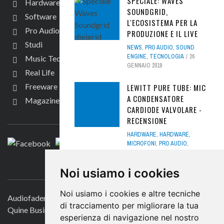
SPECIALE: WAVES
Hardware
SOUNDGRID,
Software
L'ECOSISTEMA PER LA
Pro Audio
PRODUZIONE E IL LIVE
Studi
NEWS
,
PRO AUDIO
,
SOUND
ENGINE
,
TECNOLOGIA
26
Music Tech
GENNAIO 2019
Real Life
Freeware
LEWITT PURE TUBE: MIC
A CONDENSATORE
Magazine
CARDIODE VALVOLARE -
SEGUICI
RECENSIONE
HARDWARE
,
HARDWARE
,
MICROFONI
,
PRO AUDIO
,
RECENSIONI
,
SOUND ENGINE
,
TEST
10 LUGLIO 2023
CONTATTACI
Noi usiamo i cookies
NEUMANN VIS: IL MIX
Noi usiamo i cookies e altre tecniche
IMMERSIVO
Audiofader.com
VIRTUALIZZANDO
di tracciamento per migliorare la tua
Quine Business Publisher
L'ESPERIENZA
esperienza di navigazione nel nostro