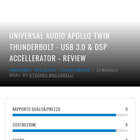
UNIVERSAL AUDIO APOLLO TWIN
THUNDERBOLT - USB 3.0 & DSP
ACCELLERATOR - REVIEW
HARDWARE
,
PRO AUDIO
,
SOUND ENGINE
22 MAGGIO
2016
BY
STEFANO MACCARELLI
RAPPORTO QUALITÀ/PREZZO
9
COSTRUZIONE
9