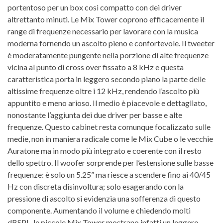
portentoso per un box così compatto con dei driver
altrettanto minuti. Le Mix Tower coprono efficacemente il
range di frequenze necessario per lavorare con la musica
moderna fornendo un ascolto pieno e confortevole. Il tweeter
è moderatamente pungente nella porzione di alte frequenze
vicina al punto di cross over fissato a 8 kHz e questa
caratteristica porta in leggero secondo piano la parte delle
altissime frequenze oltre i 12 kHz, rendendo l’ascolto più
appuntito e meno arioso. Il medio è piacevole e dettagliato,
nonostante l’aggiunta dei due driver per basse e alte
frequenze. Questo cabinet resta comunque focalizzato sulle
medie, non in maniera radicale come le Mix Cube o le vecchie
Auratone ma in modo più integrato e coerente con il resto
dello spettro. Il woofer sorprende per l’estensione sulle basse
frequenze: è solo un 5.25” ma riesce a scendere fino ai 40/45
Hz con discreta disinvoltura; solo esagerando con la
pressione di ascolto si evidenzia una sofferenza di questo
componente. Aumentando il volume e chiedendo molti
dBSPL, le piccole Mix Tower mostrano infatti un leggero