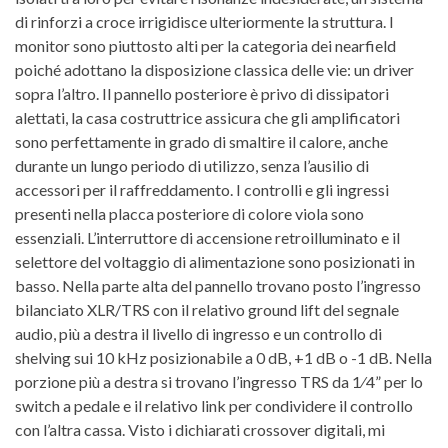
di rinforzi a croce irrigidisce ulteriormente la struttura. I
monitor sono piuttosto alti per la categoria dei nearfield
poiché adottano la disposizione classica delle vie: un driver
sopra l’altro. Il pannello posteriore è privo di dissipatori
alettati, la casa costruttrice assicura che gli amplificatori
sono perfettamente in grado di smaltire il calore, anche
durante un lungo periodo di utilizzo, senza l’ausilio di
accessori per il raffreddamento. I controlli e gli ingressi
presenti nella placca posteriore di colore viola sono
essenziali. L’interruttore di accensione retroilluminato e il
selettore del voltaggio di alimentazione sono posizionati in
basso. Nella parte alta del pannello trovano posto l’ingresso
bilanciato XLR/TRS con il relativo ground lift del segnale
audio, più a destra il livello di ingresso e un controllo di
shelving sui 10 kHz posizionabile a 0 dB, +1 dB o -1 dB. Nella
porzione più a destra si trovano l’ingresso TRS da 1⁄4” per lo
switch a pedale e il relativo link per condividere il controllo
con l’altra cassa. Visto i dichiarati crossover digitali, mi