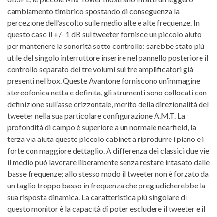
cambiamento timbrico spostando di conseguenza la
percezione dell’ascolto sulle medio alte e alte frequenze. In
questo caso il +/- 1 dB sul tweeter fornisce un piccolo aiuto
per mantenere la sonorità sotto controllo: sarebbe stato più
utile del singolo interruttore inserire nel pannello posteriore il
controllo separato dei tre volumi sui tre amplificatori già
presenti nel box. Queste Avantone forniscono un’immagine
stereofonica netta e definita, gli strumenti sono collocati con
definizione sull’asse orizzontale, merito della direzionalità del
tweeter nella sua particolare configurazione A.M.T. La
profondità di campo è superiore a un normale nearfield, la
terza via aiuta questo piccolo cabinet a riprodurre i piano e i
forte con maggiore dettaglio. A differenza dei classici due vie
il medio può lavorare liberamente senza restare intasato dalle
basse frequenze; allo stesso modo il tweeter non è forzato da
un taglio troppo basso in frequenza che pregiudicherebbe la
sua risposta dinamica. La caratteristica più singolare di
questo monitor è la capacità di poter escludere il tweeter e il