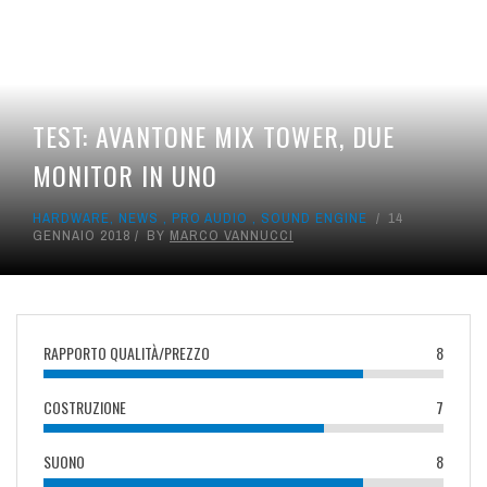
TEST: AVANTONE MIX TOWER, DUE
MONITOR IN UNO
HARDWARE
,
NEWS
,
PRO AUDIO
,
SOUND ENGINE
14
GENNAIO 2018
BY
MARCO VANNUCCI
RAPPORTO QUALITÀ/PREZZO
8
COSTRUZIONE
7
SUONO
8