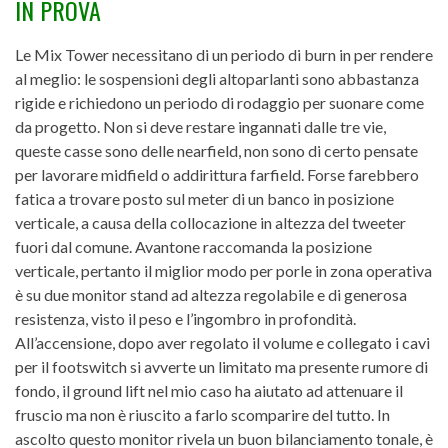
IN PROVA
Le Mix Tower necessitano di un periodo di burn in per rendere
al meglio: le sospensioni degli altoparlanti sono abbastanza
rigide e richiedono un periodo di rodaggio per suonare come
da progetto. Non si deve restare ingannati dalle tre vie,
queste casse sono delle nearfield, non sono di certo pensate
per lavorare midfield o addirittura farfield. Forse farebbero
fatica a trovare posto sul meter di un banco in posizione
verticale, a causa della collocazione in altezza del tweeter
fuori dal comune. Avantone raccomanda la posizione
verticale, pertanto il miglior modo per porle in zona operativa
è su due monitor stand ad altezza regolabile e di generosa
resistenza, visto il peso e l’ingombro in profondità.
All’accensione, dopo aver regolato il volume e collegato i cavi
per il footswitch si avverte un limitato ma presente rumore di
fondo, il ground lift nel mio caso ha aiutato ad attenuare il
fruscio ma non è riuscito a farlo scomparire del tutto. In
ascolto questo monitor rivela un buon bilanciamento tonale, è