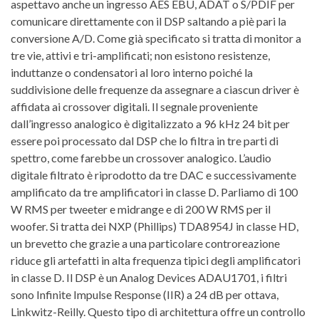
aspettavo anche un ingresso AES EBU, ADAT o S/PDIF per
comunicare direttamente con il DSP saltando a piè pari la
conversione A/D. Come già specificato si tratta di monitor a
tre vie, attivi e tri-amplificati; non esistono resistenze,
induttanze o condensatori al loro interno poiché la
suddivisione delle frequenze da assegnare a ciascun driver è
affidata ai crossover digitali. Il segnale proveniente
dall’ingresso analogico è digitalizzato a 96 kHz 24 bit per
essere poi processato dal DSP che lo filtra in tre parti di
spettro, come farebbe un crossover analogico. L’audio
digitale filtrato è riprodotto da tre DAC e successivamente
amplificato da tre amplificatori in classe D. Parliamo di 100
W RMS per tweeter e midrange e di 200 W RMS per il
woofer. Si tratta dei NXP (Phillips) TDA8954J in classe HD,
un brevetto che grazie a una particolare controreazione
riduce gli artefatti in alta frequenza tipici degli amplificatori
in classe D. Il DSP è un Analog Devices ADAU1701, i filtri
sono Infinite Impulse Response (IIR) a 24 dB per ottava,
Linkwitz-Reilly. Questo tipo di architettura offre un controllo