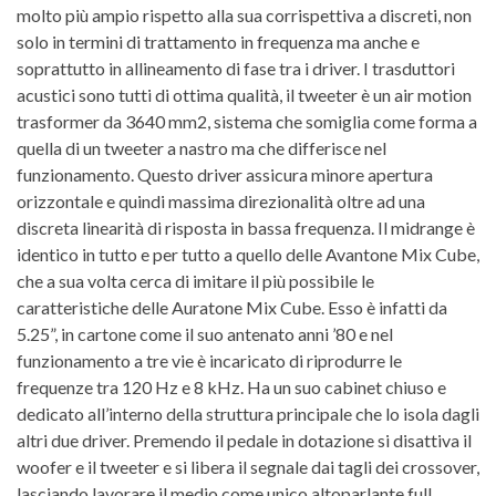
molto più ampio rispetto alla sua corrispettiva a discreti, non
solo in termini di trattamento in frequenza ma anche e
soprattutto in allineamento di fase tra i driver. I trasduttori
acustici sono tutti di ottima qualità, il tweeter è un air motion
trasformer da 3640 mm2, sistema che somiglia come forma a
quella di un tweeter a nastro ma che differisce nel
funzionamento. Questo driver assicura minore apertura
orizzontale e quindi massima direzionalità oltre ad una
discreta linearità di risposta in bassa frequenza. Il midrange è
identico in tutto e per tutto a quello delle Avantone Mix Cube,
che a sua volta cerca di imitare il più possibile le
caratteristiche delle Auratone Mix Cube. Esso è infatti da
5.25”, in cartone come il suo antenato anni ’80 e nel
funzionamento a tre vie è incaricato di riprodurre le
frequenze tra 120 Hz e 8 kHz. Ha un suo cabinet chiuso e
dedicato all’interno della struttura principale che lo isola dagli
altri due driver. Premendo il pedale in dotazione si disattiva il
woofer e il tweeter e si libera il segnale dai tagli dei crossover,
lasciando lavorare il medio come unico altoparlante full