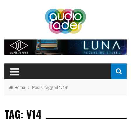
Home
›
Posts Tagged "v14"
TAG: V14