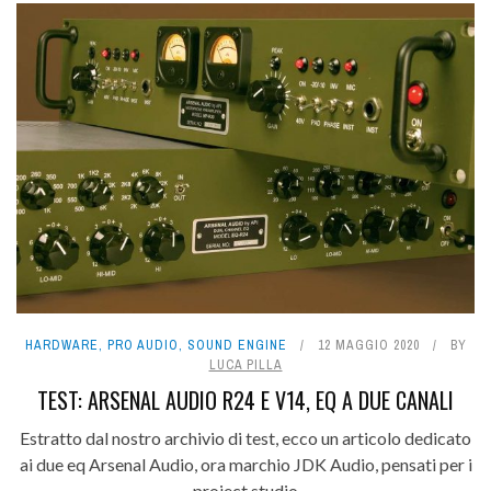
HARDWARE
,
PRO AUDIO
,
SOUND ENGINE
12 MAGGIO 2020
BY
LUCA PILLA
TEST: ARSENAL AUDIO R24 E V14, EQ A DUE CANALI
Estratto dal nostro archivio di test, ecco un articolo dedicato
ai due eq Arsenal Audio, ora marchio JDK Audio, pensati per i
project studio