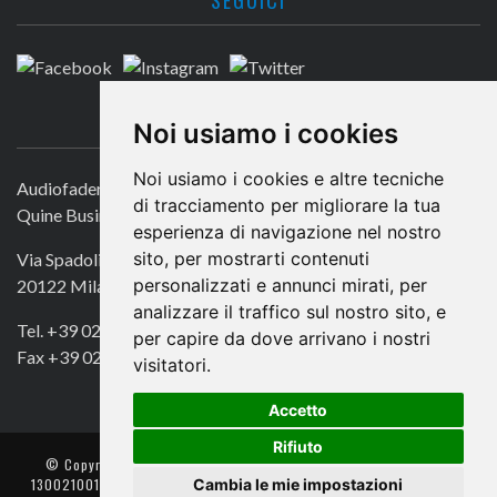
CONTATTACI
Noi usiamo i cookies
Noi usiamo i cookies e altre tecniche
Audiofader.com
di tracciamento per migliorare la tua
Quine Business Publisher
esperienza di navigazione nel nostro
sito, per mostrarti contenuti
Via Spadolini 7
personalizzati e annunci mirati, per
20122 Milano
analizzare il traffico sul nostro sito, e
Tel. +39 02 49756990
per capire da dove arrivano i nostri
Fax +39 02 72016740
visitatori.
Accetto
Rifiuto
© Copyright 2018. All Rights Reserved -
- Quine srl – C.F./P IVA
Cambia le mie impostazioni
13002100157 – Responsabile della Protezione dei Dati: Avv. Monica