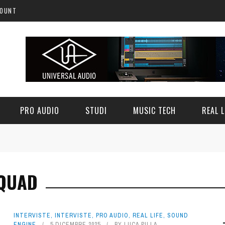
COUNT
PRO AUDIO
STUDI
MUSIC TECH
REAL L
 QUAD
INTERVISTE
,
INTERVISTE
,
PRO AUDIO
,
REAL LIFE
,
SOUND
ENGINE
5 DICEMBRE 2025
BY
LUCA PILLA