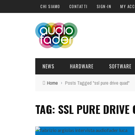
CHI SIAMO
CONTATTI
SIGN-IN
MY AC
NEWS
HARDWARE
SOFTWARE
Home
›
Posts Tagged "ssl pure drive quad"
SOFTWARE
SOUND ENGINE
SYNTH
BLOGGER
PLUG-IN
TAG: SSL PURE DRIVE
HARDWARE
POST PRO
DJ PRODUCER
INTERVISTE
SYNTH
ATTUALITÀ
LIBRI
CONTROLLER
EVENTI
SAMPLE
OFFERTE
FORMAZIONE
DRUM PERC
TAVOLE ROTONDE
GUITAR