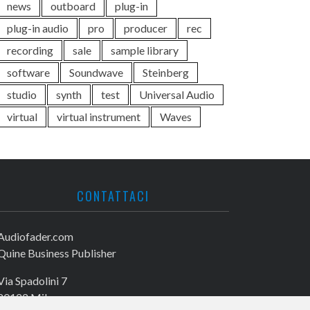
news
outboard
plug-in
plug-in audio
pro
producer
rec
recording
sale
sample library
software
Soundwave
Steinberg
studio
synth
test
Universal Audio
virtual
virtual instrument
Waves
CONTATTACI
Audiofader.com
Quine Business Publisher
Via Spadolini 7
20122 Milano