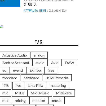
STUDIO.
ATTUALITÀ
,
NEWS
21 LUGLIO 2026
TAG
Acustica Audio
analog
Andrea Scansani
audio
Avid
DAW
eq
eventi
Exhibo
free
freeware
hardware
Ik Multimedia
ITB
live
Luca Pilla
mastering
mic
MIDI
Midi Music
Midiware
mix
mixing
monitor
music