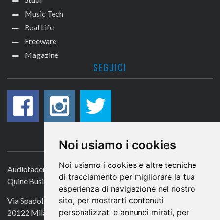
Music Tech
Real Life
Freeware
Magazine
SEGUICI
CONTATTACI
Noi usiamo i cookies
Noi usiamo i cookies e altre tecniche
Audiofader.com
di tracciamento per migliorare la tua
Quine Business Publisher
esperienza di navigazione nel nostro
sito, per mostrarti contenuti
Via Spadolini 7
personalizzati e annunci mirati, per
20122 Milano