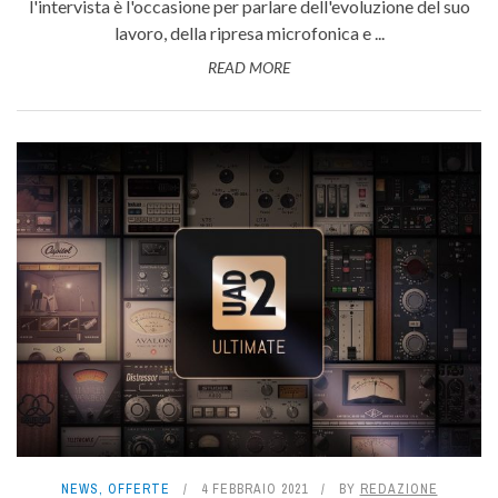
l'intervista è l'occasione per parlare dell'evoluzione del suo
lavoro, della ripresa microfonica e ...
READ MORE
NEWS
,
OFFERTE
4 FEBBRAIO 2021
BY
REDAZIONE