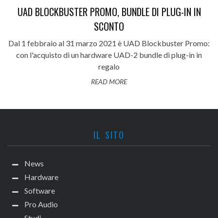
UAD BLOCKBUSTER PROMO, BUNDLE DI PLUG-IN IN
SCONTO
Dal 1 febbraio al 31 marzo 2021 è UAD Blockbuster Promo:
con l'acquisto di un hardware UAD-2 bundle di plug-in in
regalo
READ MORE
IL SITO
News
Hardware
Software
Pro Audio
Studi