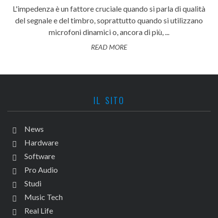
L'impedenza è un fattore cruciale quando si parla di qualità
del segnale e del timbro, soprattutto quando si utilizzano
microfoni dinamici o, ancora di più, ...
READ MORE
IL SITO
News
Hardware
Software
Pro Audio
Studi
Music Tech
Real Life