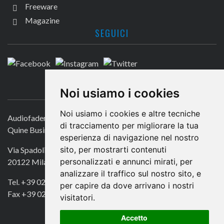
Freeware
Magazine
SEGUICI
CONTATTACI
Noi usiamo i cookies
Noi usiamo i cookies e altre tecniche
Audiofader.com
di tracciamento per migliorare la tua
Quine Business Publisher
esperienza di navigazione nel nostro
sito, per mostrarti contenuti
Via Spadolini 7
personalizzati e annunci mirati, per
20122 Milano
analizzare il traffico sul nostro sito, e
Tel. +39 02 49756990
per capire da dove arrivano i nostri
Fax +39 02 72016740
visitatori.
Accetto