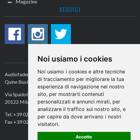
Magazine
SEGUICI
CONTATTACI
Noi usiamo i cookies
Noi usiamo i cookies e altre tecniche
Audiofader.com
di tracciamento per migliorare la tua
Quine Business Publisher
esperienza di navigazione nel nostro
sito, per mostrarti contenuti
Via Spadolini 7
personalizzati e annunci mirati, per
20122 Milano
analizzare il traffico sul nostro sito, e
Tel. +39 02 49756990
per capire da dove arrivano i nostri
Fax +39 02 72016740
visitatori.
Accetto