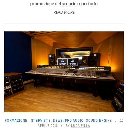
promozione del proprio repertorio
READ MORE
FORMAZIONE
,
INTERVISTE
,
NEWS
,
PRO AUDIO
,
SOUND ENGINE
10
APRILE 2018
BY
LUCA PILLA