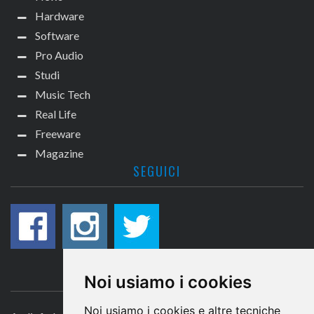
Hardware
Software
Pro Audio
Studi
Music Tech
Real Life
Freeware
Magazine
SEGUICI
CONTATTACI
Noi usiamo i cookies
Noi usiamo i cookies e altre tecniche