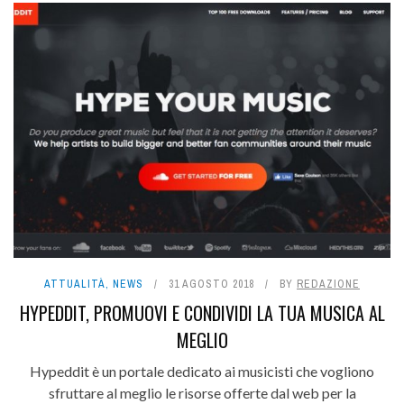
ATTUALITÀ
,
NEWS
31 AGOSTO 2018
BY
REDAZIONE
HYPEDDIT, PROMUOVI E CONDIVIDI LA TUA MUSICA AL
MEGLIO
Hypeddit è un portale dedicato ai musicisti che vogliono
sfruttare al meglio le risorse offerte dal web per la