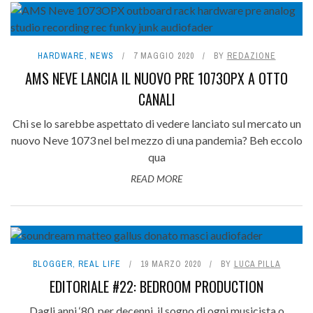
PRO AUDIO
STUDI
HARDWARE
,
NEWS
7 MAGGIO 2020
BY
REDAZIONE
AMS NEVE LANCIA IL NUOVO PRE 1073OPX A OTTO
MUSIC TECH
CANALI
REAL LIFE
Chi se lo sarebbe aspettato di vedere lanciato sul mercato un
FREEWARE
nuovo Neve 1073 nel bel mezzo di una pandemia? Beh eccolo
qua
MAGAZINE
READ MORE
BLOGGER
,
REAL LIFE
19 MARZO 2020
BY
LUCA PILLA
EDITORIALE #22: BEDROOM PRODUCTION
Dagli anni ‘80, per decenni, il sogno di ogni musicista o