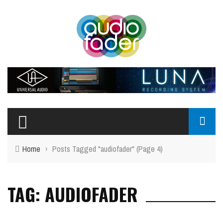
Top Menu
CHI SIAMO
CONTATTI
SIGN-IN
MY ACCOUNT
Home
›
Posts Tagged "audiofader"
(Page 4)
Main Menu
NEWS
TAG: AUDIOFADER
HARDWARE
SOFTWARE