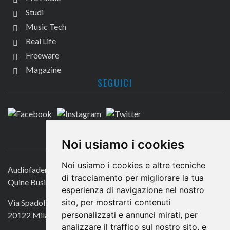
Studi
Music Tech
Real Life
Freeware
Magazine
SEGUICI
CONTATTACI
Noi usiamo i cookies
Noi usiamo i cookies e altre tecniche
Audiofader.com
di tracciamento per migliorare la tua
Quine Business Publisher
esperienza di navigazione nel nostro
sito, per mostrarti contenuti
Via Spadolini 7
personalizzati e annunci mirati, per
20122 Milano
analizzare il traffico sul nostro sito, e