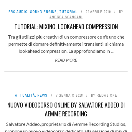
PRO AUDIO
,
SOUND ENGINE
,
TUTORIAL
24 APRILE 2019
BY
ANDREA SCANSANI
TUTORIAL: MIXING, LOOKAHEAD COMPRESSION
Tra gli utilizzi più creativi di un compressore ce n'è uno che
permette di domare definitivamente i transienti, si chiama
lookahead compression. La approfondiamo in ...
READ MORE
ATTUALITÀ
,
NEWS
7 GENNAIO 2018
BY
REDAZIONE
NUOVO VIDEOCORSO ONLINE BY SALVATORE ADDEO DI
AEMME RECORDING
Salvatore Addeo, proprietario di Aemme Recording Studios,
propone un nuovo videocorso dedicato alla sessione di mix di