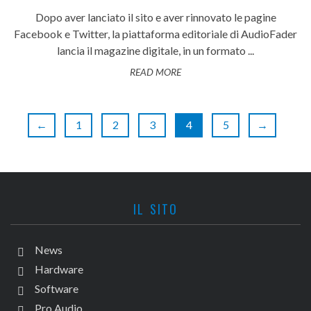
Dopo aver lanciato il sito e aver rinnovato le pagine
Facebook e Twitter, la piattaforma editoriale di AudioFader
lancia il magazine digitale, in un formato ...
READ MORE
←
1
2
3
4
5
→
IL SITO
News
Hardware
Software
Pro Audio