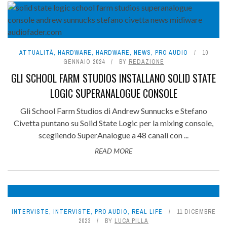
ATTUALITÀ
,
HARDWARE
,
HARDWARE
,
NEWS
,
PRO AUDIO
10
GENNAIO 2024
BY
REDAZIONE
GLI SCHOOL FARM STUDIOS INSTALLANO SOLID STATE
LOGIC SUPERANALOGUE CONSOLE
Gli School Farm Studios di Andrew Sunnucks e Stefano
Civetta puntano su Solid State Logic per la mixing console,
scegliendo SuperAnalogue a 48 canali con ...
READ MORE
INTERVISTE
,
INTERVISTE
,
PRO AUDIO
,
REAL LIFE
11 DICEMBRE
2023
BY
LUCA PILLA