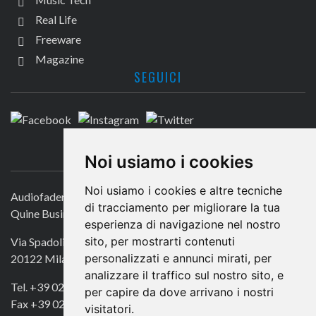
Real Life
Freeware
Magazine
SEGUICI
CONTATTACI
Noi usiamo i cookies
Noi usiamo i cookies e altre tecniche
Audiofader.com
di tracciamento per migliorare la tua
Quine Business Publisher
esperienza di navigazione nel nostro
sito, per mostrarti contenuti
Via Spadolini 7
personalizzati e annunci mirati, per
20122 Milano
analizzare il traffico sul nostro sito, e
Tel. +39 02 49756990
per capire da dove arrivano i nostri
Fax +39 02 72016740
visitatori.