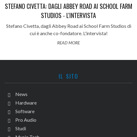
STEFANO CIVETTA: DAGLI ABBEY ROAD AI SCHOOL FARM
STUDIOS - L'INTERVISTA
Stefano Civetta, dagli Abbey Road ai School Farm Studios di
cui è anche co-fondatore. L'intervista!
READ MORE
IL SITO
News
Hardware
Software
Pro Audio
Studi
Music Tech