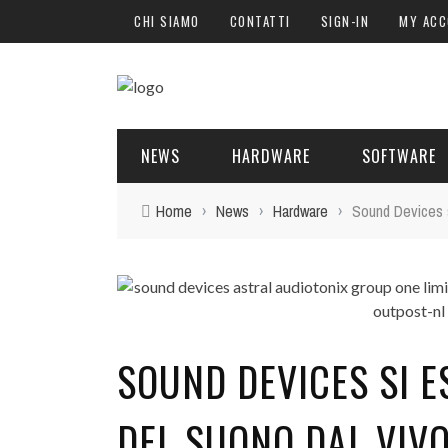
CHI SIAMO
CONTATTI
SIGN-IN
MY AC
NEWS
HARDWARE
SOFTWARE
Home
›
News
›
Hardware
›
Sound Devices s
SOFTWARE
SOUND ENGINE
SYNTH
BLOGGER
PLUG-IN
HARDWARE
POST PRO
DJ PRODUCER
INTERVISTE
SYNTH
ATTUALITÀ
LIBRI
CONTROLLER
EVENTI
SAMPLE
SOUND DEVICES SI 
OFFERTE
FORMAZIONE
DRUM PERC
TAVOLE ROTONDE
GUITAR
DEL SUONO DAL VIVO
EVENTI
SOUND DESIGNE
WEBINAR
APP