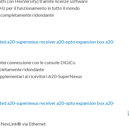
tutti con HexVersity) tramite licenze software
Hz per il funzionamento in tutto il mondo
o completamente ridondante
interconnessione con le console DiGiCo
mpletamente ridondante
supplementari ai ricevitori A20-SuperNexus
e NexLink® via Ethernet