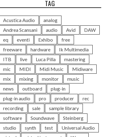
TAG
Acustica Audio
analog
Andrea Scansani
audio
Avid
DAW
eq
eventi
Exhibo
free
freeware
hardware
Ik Multimedia
ITB
live
Luca Pilla
mastering
mic
MIDI
Midi Music
Midiware
mix
mixing
monitor
music
news
outboard
plug-in
plug-in audio
pro
producer
rec
recording
sale
sample library
software
Soundwave
Steinberg
studio
synth
test
Universal Audio