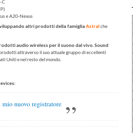
B-C
FP)
exus e A20-Nexus
viluppando altri prodotti della famiglia
Astral
che
prodotti audio wireless per il suono dal vivo
.
Sound
rodotti attraverso il suo attuale gruppo di eccellenti
tati Uniti e nel resto del mondo.
evices
:
 mio nuovo registratore