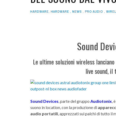
LIBRI
GALLERIES
HARDWARE
,
HARDWARE
,
NEWS
,
PRO AUDIO
,
WIRE
OFFICINA DEL SUONO
Sound Devi
Le ultime soluzioni wireless lanciano
live sound, il
Sound Devices
, parte del gruppo
Audiotonix
, 
suono in location, con la produzione di
apparecc
audio portatili
, apprezzati sui palchi di tutto i