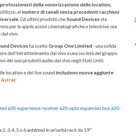
 professionisti della sonorizzazione delle location
,
utilizzo, al
numero di canali senza precedenti racchiusi
niversale
. Gli ultimi prodotti che
Sound Devices
sta
ono per le applicazioni cinematografiche e televisive, ma
 dal vivo.
ound Devices
ha scelto
Group One Limited
- una solida
ore dell'intrattenimento dal vivo e una società del gruppo
o dei suoi prodotti audio dal vivo negli Stati Uniti.
lle location e del live sound
includono nuove aggiunte
s
Astral
:
2, 3, 4, 5 o 6 antenne) in un'unità rack da 19"