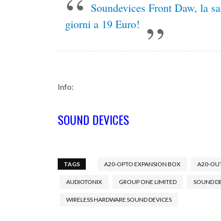
Soundevices Front Daw, la sat
giorni a 19 Euro!
Info:
SOUND DEVICES
TAGS
A20-OPTO EXPANSION BOX
A20-OU
AUDIOTONIX
GROUP ONE LIMITED
SOUND DE
WIRELESS HARDWARE SOUND DEVICES