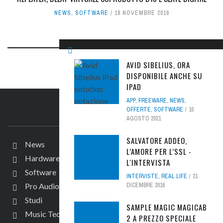
NEWS
,
SOFTWARE
18 NOVEMBRE 2016
AVID SIBELIUS, ORA
DISPONIBILE ANCHE SU
IPAD
APP
,
FREEWARE
,
NEWS
,
OFFERTE
,
SOFTWARE
10
IL SITO
AGOSTO 2021
SALVATORE ADDEO,
News
L’AMORE PER L’SSL -
Hardware
L'INTERVISTA
Software
INTERVISTE
,
REAL LIFE
21
DICEMBRE 2016
Pro Audio
Studi
SAMPLE MAGIC MAGICAB
Music Tech
2 A PREZZO SPECIALE