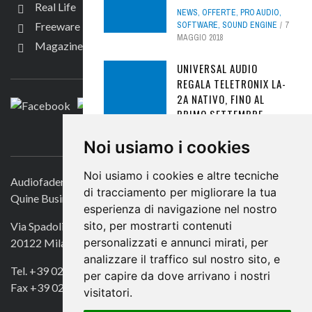
Real Life
NEWS
,
OFFERTE
,
PRO AUDIO
,
SOFTWARE
,
SOUND ENGINE
7
Freeware
MAGGIO 2018
Magazine
SEGUICI
UNIVERSAL AUDIO
REGALA TELETRONIX LA-
2A NATIVO, FINO AL
PRIMO SETTEMBRE
FREEWARE
,
PLUG-IN
29
CONTATTACI
Noi usiamo i cookies
AGOSTO 2025
Noi usiamo i cookies e altre tecniche
TEST: TUBE-TECH MIC-
Audiofader.com
PRE PM1A, VALVOLE
di tracciamento per migliorare la tua
Quine Business Publisher
MOBILI
esperienza di navigazione nel nostro
sito, per mostrarti contenuti
Via Spadolini 7
HARDWARE
,
PRO AUDIO
,
SOUND
ENGINE
10 FEBBRAIO 2021
personalizzati e annunci mirati, per
20122 Milano
analizzare il traffico sul nostro sito, e
MILK AUDIO STORE APRE
Tel. +39 02 49756990
per capire da dove arrivano i nostri
IL PRIMO STUDIO DOLBY
Fax +39 02 72016740
visitatori.
ATMOS A ROMA CON