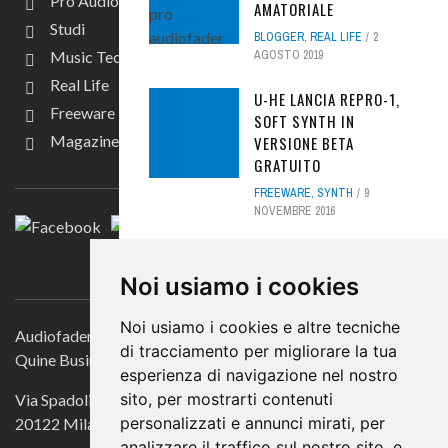
Pro Audio
AMATORIALE
Studi
BLOGGER
,
REAL LIFE
2
Music Tech
AGOSTO 2019
Real Life
U-HE LANCIA REPRO-1,
Freeware
SOFT SYNTH IN
Magazine
VERSIONE BETA
SEGUICI
GRATUITO
FREEWARE
,
SYNTH
9
NOVEMBRE 2016
BAD DOGS P1: IL PREAMP
CONTATTACI
CON TRE COLORI SONORI
Noi usiamo i cookies
HARDWARE
,
HARDWARE
,
NEWS
,
PRO AUDIO
19 LUGLIO 2020
Noi usiamo i cookies e altre tecniche
Audiofader.com
di tracciamento per migliorare la tua
Quine Business Publisher
TUTORIAL VIDEO
esperienza di navigazione nel nostro
UNIVERSAL AUDIO LUNA:
sito, per mostrarti contenuti
Via Spadolini 7
CUE MIX
personalizzati e annunci mirati, per
20122 Milano
MUSIC TECH
,
PRO AUDIO
,
analizzare il traffico sul nostro sito, e