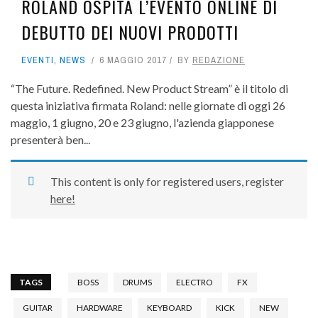
ROLAND OSPITA L’EVENTO ONLINE DI
DEBUTTO DEI NUOVI PRODOTTI
EVENTI
,
NEWS
6 MAGGIO 2017
BY
REDAZIONE
“The Future. Redefined. New Product Stream” è il titolo di
questa iniziativa firmata Roland: nelle giornate di oggi 26
maggio, 1 giugno, 20 e 23 giugno, l'azienda giapponese
presenterà ben...
This content is only for registered users, register
here!
TAGS
BOSS
DRUMS
ELECTRO
FX
GUITAR
HARDWARE
KEYBOARD
KICK
NEW