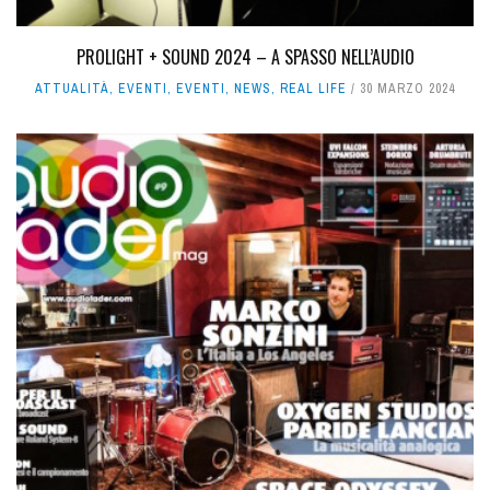
PROLIGHT + SOUND 2024 – A SPASSO NELL’AUDIO
ATTUALITÀ
,
EVENTI
,
EVENTI
,
NEWS
,
REAL LIFE
30 MARZO 2024