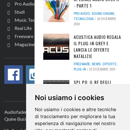
Pro Audio
- PARTE 1
Studi
PRO AUDIO
,
SOUND ENGINE
,
TECNOLOGIA
18 DICEMBRE
Music Tech
2019
Real Life
Freeware
ACUSTICA AUDIO REGALA
IL PLUG-IN GREY E
Magazine
LANCIA LE OFFERTE
SEGUICI
NATALIZIE
FREEWARE
,
NEWS
,
OFFERTE
,
PLUG-IN
22 DICEMBRE 2023
SPL PQ, IL RE DEGLI
EQUALIZZATORI - REVIEW
CONTATTACI
Noi usiamo i cookies
HARDWARE
,
NEWS
,
PRO AUDIO
,
SOUND ENGINE
23 APRILE 2018
Noi usiamo i cookies e altre tecniche
Audiofader.com
UNIVERSAL AUDIO UAD
di tracciamento per migliorare la tua
Quine Business Publisher
METAL GUITAR CHANNEL
esperienza di navigazione nel nostro
STRIP, IL TUTORIAL -