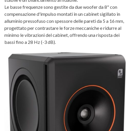
Le basse frequenze sono gestite da due woofer da 8" con
compensazione d'impulso montati in un cabinet sigillato in
alluminio pressofuso con spessore delle pareti da 5 a 16 mm,
progettato per contrastare le forze meccaniche e ridurre al
minimo le vibrazioni del cabinet, offrendo una risposta dei
bassi fino a 28 Hz (-3 dB).