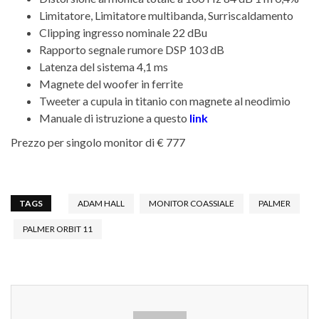
Limitatore, Limitatore multibanda, Surriscaldamento
Clipping ingresso nominale 22 dBu
Rapporto segnale rumore DSP 103 dB
Latenza del sistema 4,1 ms
Magnete del woofer in ferrite
Tweeter a cupula in titanio con magnete al neodimio
Manuale di istruzione a questo
link
Prezzo per singolo monitor di € 777
TAGS
ADAM HALL
MONITOR COASSIALE
PALMER
PALMER ORBIT 11