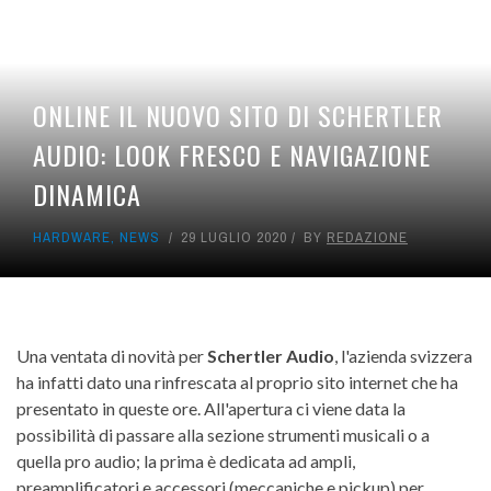
ONLINE IL NUOVO SITO DI SCHERTLER
AUDIO: LOOK FRESCO E NAVIGAZIONE
DINAMICA
HARDWARE
,
NEWS
29 LUGLIO 2020
BY
REDAZIONE
Una ventata di novità per
Schertler Audio
, l'azienda svizzera
ha infatti dato una rinfrescata al proprio sito internet che ha
presentato in queste ore. All'apertura ci viene data la
possibilità di passare alla sezione strumenti musicali o a
quella pro audio; la prima è dedicata ad ampli,
preamplificatori e accessori (meccaniche e pickup) per