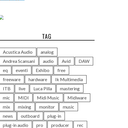
TAG
Acustica Audio
analog
Andrea Scansani
audio
Avid
DAW
eq
eventi
Exhibo
free
freeware
hardware
Ik Multimedia
ITB
live
Luca Pilla
mastering
mic
MIDI
Midi Music
Midiware
mix
mixing
monitor
music
news
outboard
plug-in
plug-in audio
pro
producer
rec