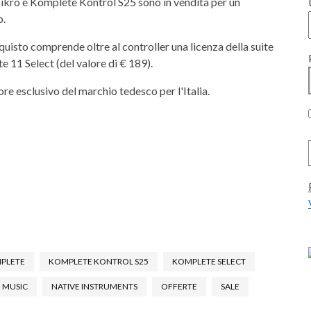
 Mikro e Komplete Kontrol S25 sono in vendita per un
o.
cquisto comprende oltre al controller una licenza della suite
 11 Select (del valore di € 189).
tore esclusivo del marchio tedesco per l'Italia.
PLETE
KOMPLETE KONTROL S25
KOMPLETE SELECT
I MUSIC
NATIVE INSTRUMENTS
OFFERTE
SALE