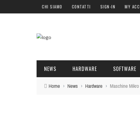
CHI SIAMO
CONTATTI
SIGN-IN
MY AC
NEWS
HARDWARE
SOFTWARE
Home
›
News
›
Hardware
›
Maschine Mikro 
SOFTWARE
SOUND ENGINE
SYNTH
BLOGGER
PLUG-IN
HARDWARE
POST PRO
DJ PRODUCER
INTERVISTE
SYNTH
ATTUALITÀ
LIBRI
CONTROLLER
EVENTI
SAMPLE
OFFERTE
FORMAZIONE
DRUM PERC
TAVOLE ROTONDE
GUITAR