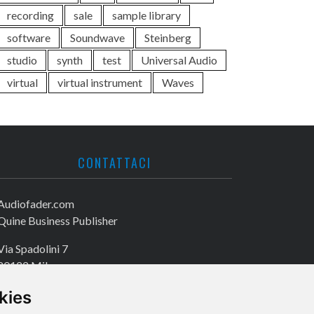
recording
sale
sample library
software
Soundwave
Steinberg
studio
synth
test
Universal Audio
virtual
virtual instrument
Waves
CONTATTACI
Audiofader.com
Quine Business Publisher
Via Spadolini 7
20122 Milano
Tel. +39 02 49756990
kies
Fax +39 02 72016740