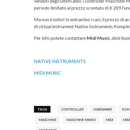
venduti degli ultimi anni: i controller Maschine
periodo limitato al prezzo scontato di € 289 l'un
Ma non è tutto! In entrambe i casi, il prezzo di a
di virtual instrument Native Instruments Komplete
Per info potete contattare
Midi Music
, distribu
NATIVE INSTRUMENTS
MIDI MUSIC
TAGS
CONTROLLER
HARDWARE
KOM
MASCHINE
MASCHINE MIKRO
MIDI
MID