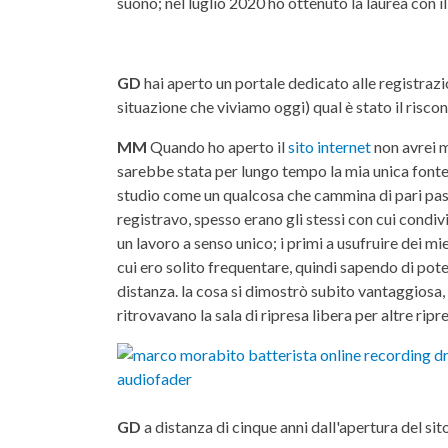
suono; nel luglio 2020 ho ottenuto la laurea con 
GD
hai aperto un portale dedicato alle registrazi
situazione che viviamo oggi) qual è stato il riscont
MM
Quando ho aperto il
sito internet
non avrei m
sarebbe stata per lungo tempo la mia unica fonte
studio come un qualcosa che cammina di pari passo a
registravo, spesso erano gli stessi con cui condiv
un lavoro a senso unico; i primi a usufruire dei mi
cui ero solito frequentare, quindi sapendo di pot
distanza. la cosa si dimostrò subito vantaggiosa,
ritrovavano la sala di ripresa libera per altre ripr
GD
a distanza di cinque anni dall'apertura del sito