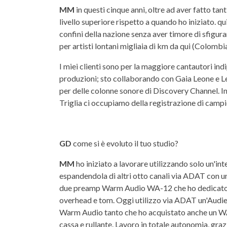
MM
in questi cinque anni, oltre ad aver fatto ta
livello superiore rispetto a quando ho iniziato. q
confini della nazione senza aver timore di sfigur
per artisti lontani migliaia di km da qui (Colombia, 
I miei clienti sono per la maggiore cantautori in
produzioni; sto collaborando con Gaia Leone e L
per delle colonne sonore di Discovery Channel. I
Triglia ci occupiamo della registrazione di campio
GD
come si è evoluto il tuo studio?
MM
ho iniziato a lavorare utilizzando solo un'in
espandendola di altri otto canali via ADAT con 
due preamp Warm Audio WA-12 che ho dedicato a 
overhead e tom. Oggi utilizzo via ADAT un'Audie
Warm Audio tanto che ho acquistato anche un WA
cassa e rullante. Lavoro in totale autonomia, gra