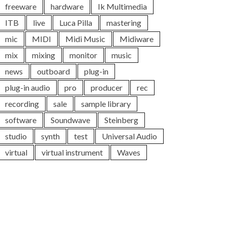
freeware
hardware
Ik Multimedia
ITB
live
Luca Pilla
mastering
mic
MIDI
Midi Music
Midiware
mix
mixing
monitor
music
news
outboard
plug-in
plug-in audio
pro
producer
rec
recording
sale
sample library
software
Soundwave
Steinberg
studio
synth
test
Universal Audio
virtual
virtual instrument
Waves