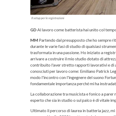
Il setup per le registrazioni
GD
Al lavoro come batterista hai unito col temp
MM
Partendo dal presupposto che ho sempre rite
durante le varie fasi di studio di qualsiasi strum
trasformata in una passione. Ho iniziato a regist
arrivare a costruire il mio studio dotato di attr
contribuito l'aver stretto rapporti lavorativi e di
conosciuti per lavoro come: Emiliano Patrick Leg
modo l'incontro con l'ingegnere del suono Fortun
fondamentale importanza perché mi ha instradato 
La collaborazione tra musicista e fonico a parer m
esperto che sia in studio o sul palco è di vitale 
Ultimato il percorso di laurea in batteria jazz, mi