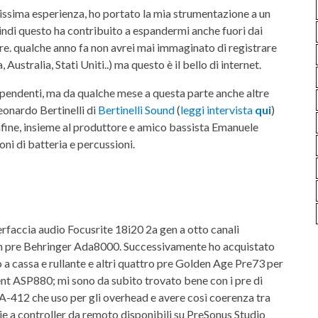
ntissima esperienza, ho portato la mia strumentazione a un
uindi questo ha contribuito a espandermi anche fuori dai
are. qualche anno fa non avrei mai immaginato di registrare
Australia, Stati Uniti..) ma questo è il bello di internet.
dipendenti, ma da qualche mese a questa parte anche altre
eonardo Bertinelli di
Bertinelli Sound
(
leggi intervista
qui
)
nfine, insieme al produttore e amico bassista Emanuele
ni di batteria e percussioni.
terfaccia audio Focusrite 18i20 2a gen a otto canali
un pre Behringer Ada8000. Successivamente ho acquistato
cassa e rullante e altri quattro pre Golden Age Pre73 per
nt ASP880; mi sono da subito trovato bene con i pre di
-412 che uso per gli overhead e avere così coerenza tra
zie a controller da remoto disponibili su PreSonus Studio