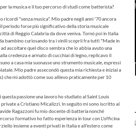
per la musica e il tuo percorso di studi come batterista?
o ricordi "senza musica". Mio padre negli anni '70 ancora
il periodo forse più significativo della storia musicale
ittà di Reggio Calabria da dove veniva. Tornò poi in Italia
da bambino curiosando tra i vinili scoprii fra tutti "Made in
 ad ascoltare quel disco sembra che io abbia avuto una
alla credenza e armato di cucchiai di legno, replicavo il
ssuno a casa mia suonasse uno strumento musicale, espressi
 Natale. Mio padre assecondò questa mia richiesta e iniziai a
 che mi adottò come suo allievo praticamente per 10
i questa passione una lavoro ho studiato al Saint Louis
rivate a Cristiano Micalizzi. In seguito mi sono iscritto al
avide Ragazzoni fu mio docente di batteria nonché
percorso formativo ho fatto esperienza in tour con L'officina
iello insieme a eventi privati in Italia e all'estero come