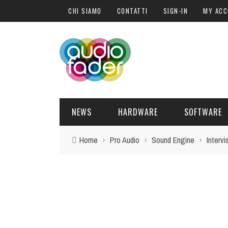
CHI SIAMO
CONTATTI
SIGN-IN
MY AC
NEWS
HARDWARE
SOFTWARE
Home
›
Pro Audio
›
Sound Engine
›
Intervi
SOFTWARE
SOUND ENGINE
SYNTH
BLOGGER
PLUG-IN
DANGER
BAXANDA
HARDWARE
POST PRO
DJ PRODUCER
INTERVISTE
SYNTH
ATTUALITÀ
LIBRI
CONTROLLER
EVENTI
SAMPLE
OFFERTE
FORMAZIONE
DRUM PERC
TAVOLE ROTONDE
GUITAR