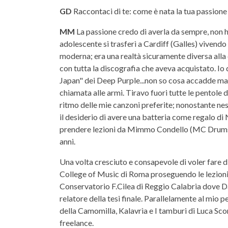
GD
Raccontaci di te: come è nata la tua passione 
MM
La passione credo di averla da sempre, non h
adolescente si trasferì a Cardiff (Galles) vivendo 
moderna; era una realtà sicuramente diversa alla c
con tutta la discografia che aveva acquistato. Io 
Japan" dei Deep Purple...non so cosa accadde ma
chiamata alle armi. Tiravo fuori tutte le pentole d
ritmo delle mie canzoni preferite; nonostante ne
il desiderio di avere una batteria come regalo di
prendere lezioni da Mimmo Condello (MC Drums)
anni.
Una volta cresciuto e consapevole di voler fare d
College of Music di Roma proseguendo le lezioni p
Conservatorio F.Cilea di Reggio Calabria dove D
relatore della tesi finale. Parallelamente al mio 
della Camomilla, Kalavrìa e I tamburi di Luca Scorz
freelance.