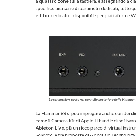
a
quattro zone
sulla tastiera, e assegnando a cias
specifico una serie di parametri dedicati; tutte q
editor
dedicato - disponibile per piattaforme Wi
Le connessioni poste nel pannello posteriore della Hammer
La Hammer 88 si può impiegare anche con dei
di
come il Camera Kit di Apple. Il bundle di softwa
Ableton Live
, più un ricco parco di virtual inst
Sonivox, e tre proposte di Air Music Technology 