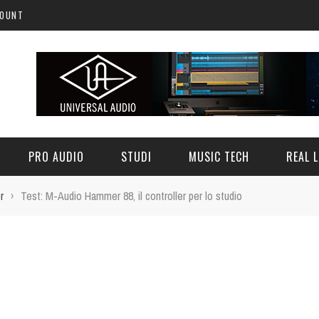
COUNT
PRO AUDIO
STUDI
MUSIC TECH
REAL L
r
›
Test: M-Audio Hammer 88, il controller per lo studio
 1, IL SYNTH, GRATUITO,
QFX COLOR: UN CLASSICO FILTRO
A LEGGENDA POLIFONICA
L'EDM - FREEWARE
TALIANA - FREEWARE
12 GIUGNO 2026
0
3 LUGLIO 2026
0