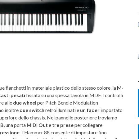
e fianchetti in materiale plastico dello stesso colore, la
M-
asti pesati
fissata su una spessa tavola in MDF. I controlli
re alle
due wheel
per Pitch Bend e Modulation
mo inoltre
due switch
retroilluminati e
un fader
impostato
superiore dello chassis. Nel pannello posteriore troviamo
SB
, una porta
MIDI Out
e
tre prese
per collegare
pressione
. L’Hammer 88 consente di impostare fino