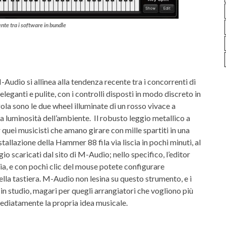
nte tra i software in bundle
dio si allinea alla tendenza recente tra i concorrenti di
eleganti e pulite, con i controlli disposti in modo discreto in
gola sono le due wheel illuminate di un rosso vivace a
sa luminosità dell’ambiente. Il robusto leggio metallico a
quei musicisti che amano girare con mille spartiti in una
stallazione della Hammer 88 fila via liscia in pochi minuti, al
 scaricati dal sito di M-Audio; nello specifico, l’editor
cia, e con pochi clic del mouse potete configurare
della tastiera. M-Audio non lesina su questo strumento, e i
 in studio, magari per quegli arrangiatori che vogliono più
mmediatamente la propria idea musicale.