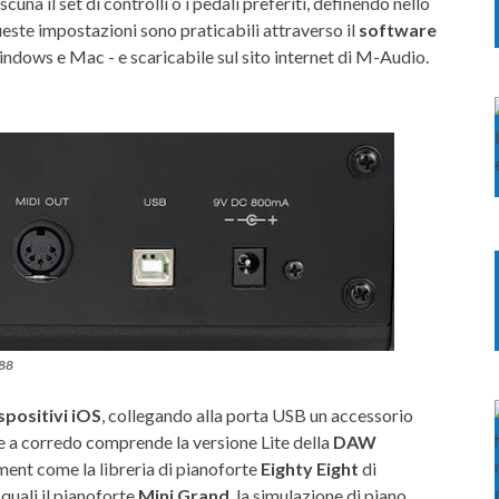
cuna il set di controlli o i pedali preferiti, definendo nello
ueste impostazioni sono praticabili attraverso il
software
ndows e Mac - e scaricabile sul sito internet di M-Audio.
 88
spositivi iOS
, collegando alla porta USB un accessorio
re a corredo comprende la versione Lite della
DAW
rument come la libreria di pianoforte
Eighty Eight
di
quali il pianoforte
Mini Grand
, la simulazione di piano