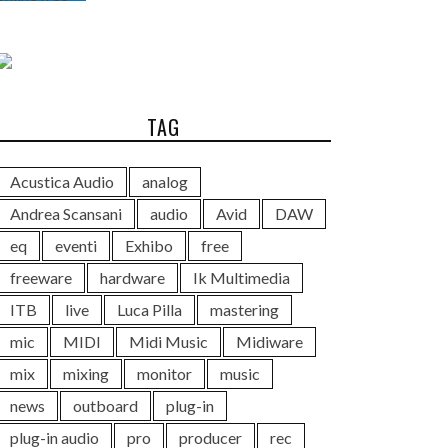
TAG
Acustica Audio
analog
Andrea Scansani
audio
Avid
DAW
eq
eventi
Exhibo
free
freeware
hardware
Ik Multimedia
ITB
live
Luca Pilla
mastering
mic
MIDI
Midi Music
Midiware
mix
mixing
monitor
music
news
outboard
plug-in
plug-in audio
pro
producer
rec