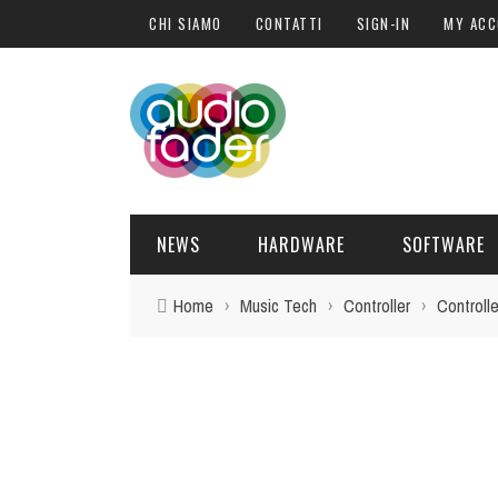
CHI SIAMO
CONTATTI
SIGN-IN
MY AC
NEWS
HARDWARE
SOFTWARE
Home
›
Music Tech
›
Controller
›
Controlle
SOFTWARE
SOUND ENGINE
SYNTH
BLOGGER
PLUG-IN
URANUS
DELL
HARDWARE
POST PRO
DJ PRODUCER
INTERVISTE
SYNTH
I
ATTUALITÀ
LIBRI
CONTROLLER
EVENTI
SAMPLE
OFFERTE
FORMAZIONE
DRUM PERC
TAVOLE ROTONDE
GUITAR