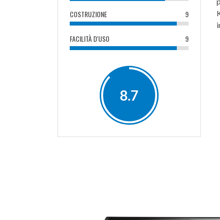
COSTRUZIONE
9
i
FACILITÀ D'USO
9
8.7