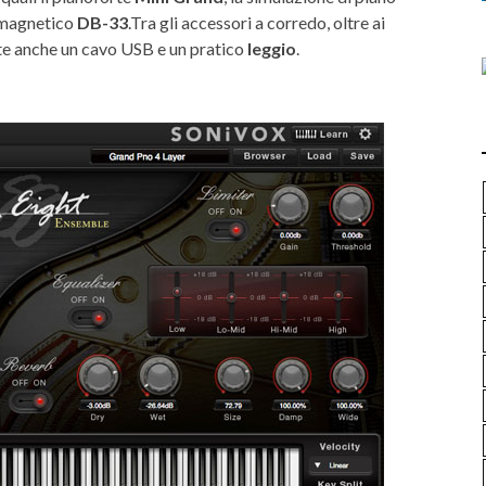
omagnetico
DB-33
.Tra gli accessori a corredo, oltre ai
ate anche un cavo USB e un pratico
leggio
.