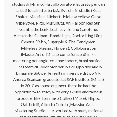
studios di Milano. Ha collaborato e lavorato per vari
artisti locali ed esteri, sia live che in studio (Kula
Shaker, Maurizio Nichetti, Mellow Yellow, Good
Vibe Style, Rigo, Murubutu, An Harbor, Red Sun,
Gamba the Lenk, Leah Luv, Tonino Carotone,
Alessandro Colpani, Banda Liga, Doctor Ring Ding,
Cyneris, Xebb, Sugar pie & The Candymen,
Mikeless, Steams, Flowers). Collabora con
iMasterArt di Milano come fonico di mix e
mastering per jingle, colonne sonore, brani musicali.
È nel team di Solidcolor per lo sviluppo dell'audio
binaurale 360 per le realtà immersive di tipo VR.
Andrea Scansani graduated at SAE Institute (Milan)
in 2010 as sound engineer, there he had the
opportunity to study with very skilled and famous
producer like Tommaso Colliva (Muse), FIlippo
Gabbrielli, Alberto Cutolo (Massive Arts -
Mastering Studio). He worked with many national
and international artists such as Kula Shaker,