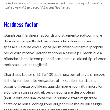
Le tre linee indicano la curva di equalizzazione applicata attivando gli Hi-Pass filter
sugli 80 Hz (viola), sui 160Hz (blu) e senza filtro (verde).
Hardness factor
Quindi più l'hardness factor di uno strumento è alto, minore
dovrà essere quello del microfono che intendete usare:
spesso su alcune voci si opta per microfoni dinamici proprio
per questo motivo, perché tendono a essere più morbidi e a
bilanciare bene le componenti armoniche di alcuni tipi di voce
molto squillanti e taglienti.
L'hardness factor di LCT540S sta in una perfetta via di mezzo,
il che lo rende molto versatile e utilizzabile in tantissime
occasioni senza problemi, quando magari con altri microfoni
a condensatore si potrebbero riscontrare dei problemi
(inutile dire che una volta che un suono è stato registrato,
certe cose non si correggono più, per cui è molto più saggio
scegliere bene microfono e preamplificatore).