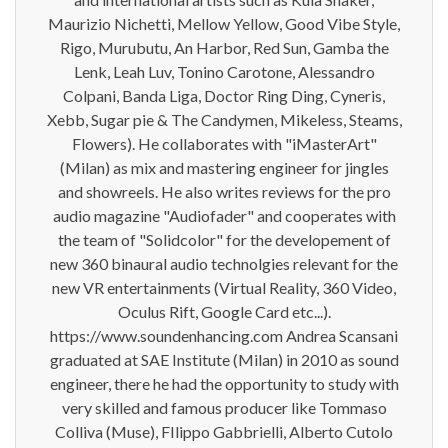
Maurizio Nichetti, Mellow Yellow, Good Vibe Style,
Rigo, Murubutu, An Harbor, Red Sun, Gamba the
Lenk, Leah Luv, Tonino Carotone, Alessandro
Colpani, Banda Liga, Doctor Ring Ding, Cyneris,
Xebb, Sugar pie & The Candymen, Mikeless, Steams,
Flowers). He collaborates with "iMasterArt"
(Milan) as mix and mastering engineer for jingles
and showreels. He also writes reviews for the pro
audio magazine "Audiofader" and cooperates with
the team of "Solidcolor" for the developement of
new 360 binaural audio technolgies relevant for the
new VR entertainments (Virtual Reality, 360 Video,
Oculus Rift, Google Card etc...).
https://www.soundenhancing.com Andrea Scansani
graduated at SAE Institute (Milan) in 2010 as sound
engineer, there he had the opportunity to study with
very skilled and famous producer like Tommaso
Colliva (Muse), FIlippo Gabbrielli, Alberto Cutolo