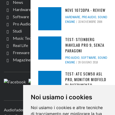
News
Hardware
NEVE 1073DPA - REVIEW
Software
HARDWARE
,
PRO AUDIO
,
SOUND
ENGINE
15 NOVEMBRE 2006
Pro Audio
Studi
Music Tech
TEST: STEINBERG
WAVELAB PRO 9, SENZA
Real Life
PARAGONI
Freeware
PRO AUDIO
,
SOFTWARE
,
SOUND
Magazine
ENGINE
26 GIUGNO 2016
SEGUICI
TEST: ATC SCM50 ASL
PRO, MONITOR MIDFIELD
DI RIFERIMENTO
HARDWARE
,
NEWS
,
PRO AUDIO
,
CONTATTACI
Noi usiamo i cookies
SOUND ENGINE
5 GENNAIO
2018
Noi usiamo i cookies e altre tecniche
Audiofader.com
INTERVISTA: JOHN
di tracciamento per migliorare la tua