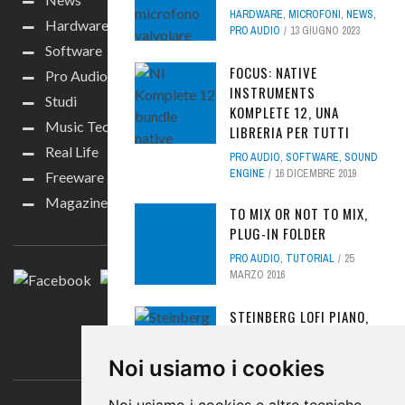
HARDWARE
,
MICROFONI
,
NEWS
,
Hardware
PRO AUDIO
13 GIUGNO 2023
Software
FOCUS: NATIVE
Pro Audio
INSTRUMENTS
Studi
KOMPLETE 12, UNA
Music Tech
LIBRERIA PER TUTTI
Real Life
PRO AUDIO
,
SOFTWARE
,
SOUND
ENGINE
16 DICEMBRE 2019
Freeware
Magazine
TO MIX OR NOT TO MIX,
SEGUICI
PLUG-IN FOLDER
PRO AUDIO
,
TUTORIAL
25
MARZO 2016
STEINBERG LOFI PIANO,
UN VIRTUAL
INSTRUMENT RICCO
CONTATTACI
Noi usiamo i cookies
E...GRATIS!
FREEWARE
,
SYNTH
15