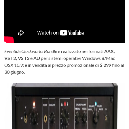
Eventide Clockworks Bundle
è realizzato nei formati
AAX,
VST2, VST3
e
AU
per sistemi operativi Windows 8/Mac
OSX 10.9; è in vendita al prezzo promozionale di
$ 299
fino al
30 giugno.