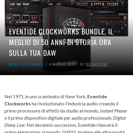
EVENTIDE CLOCKWORKS BUNDLE, IL
MEGLIO DI 50 ANNI DI STORIA ORA
SULLA TUA DAW
NEWS
,
SOFTWARE
4 MARZO 2021
BY
REDAZIONE
Nel 1971, in uno scantinato di New York,
Eventide
Clockworks
ha rivoluzionato l'industria audio creando il
primo processore di effetti da studio al mondo,
Instant Phaser
e il primo dispositivo digitale per audio professionale,
Digital
Delay Line
. Nel decennio successivo, Eventide rilascerà il
primo
Harmonizer
al mondo, l'
H910
, insieme alle altre novità