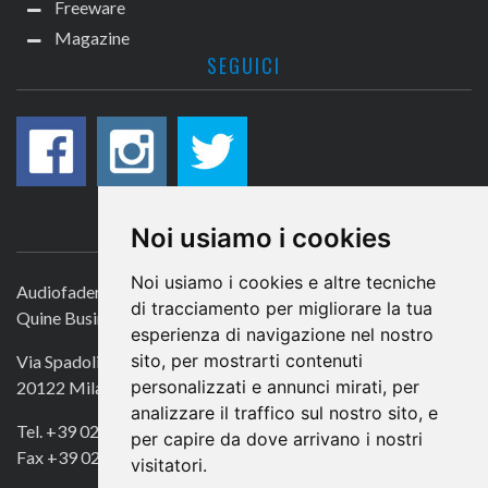
Freeware
Magazine
SEGUICI
CONTATTACI
Noi usiamo i cookies
Noi usiamo i cookies e altre tecniche
Audiofader.com
di tracciamento per migliorare la tua
Quine Business Publisher
esperienza di navigazione nel nostro
sito, per mostrarti contenuti
Via Spadolini 7
personalizzati e annunci mirati, per
20122 Milano
analizzare il traffico sul nostro sito, e
Tel. +39 02 49756990
per capire da dove arrivano i nostri
Fax +39 02 72016740
visitatori.