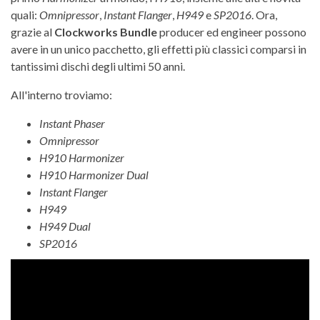
quali:
Omnipressor
,
Instant Flanger
,
H949
e
SP2016
. Ora,
grazie al
Clockworks Bundle
producer ed engineer possono
avere in un unico pacchetto, gli effetti più classici comparsi in
tantissimi dischi degli ultimi 50 anni.
All'interno troviamo:
Instant Phaser
Omnipressor
H910 Harmonizer
H910 Harmonizer Dual
Instant Flanger
H949
H949 Dual
SP2016