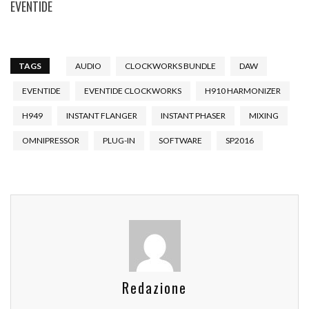
EVENTIDE
TAGS
AUDIO
CLOCKWORKS BUNDLE
DAW
EVENTIDE
EVENTIDE CLOCKWORKS
H910 HARMONIZER
H949
INSTANT FLANGER
INSTANT PHASER
MIXING
OMNIPRESSOR
PLUG-IN
SOFTWARE
SP2016
Redazione