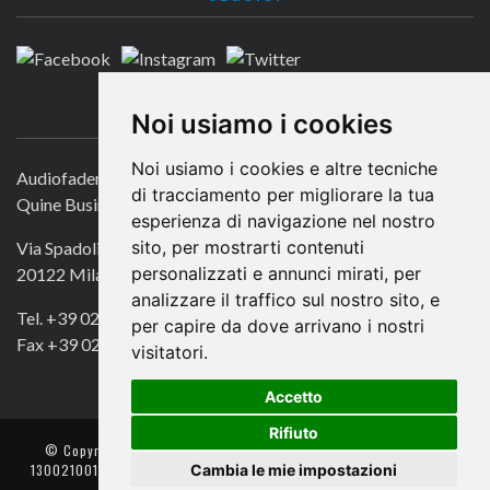
CONTATTACI
Noi usiamo i cookies
Noi usiamo i cookies e altre tecniche
Audiofader.com
di tracciamento per migliorare la tua
Quine Business Publisher
esperienza di navigazione nel nostro
sito, per mostrarti contenuti
Via Spadolini 7
personalizzati e annunci mirati, per
20122 Milano
analizzare il traffico sul nostro sito, e
Tel. +39 02 49756990
per capire da dove arrivano i nostri
Fax +39 02 72016740
visitatori.
Accetto
Rifiuto
© Copyright 2018. All Rights Reserved -
- Quine srl – C.F./P IVA
Cambia le mie impostazioni
13002100157 – Responsabile della Protezione dei Dati: Avv. Monica
Gobbato – Contatto: dpo @ lswr.it