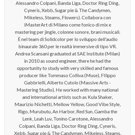
Alessandro Colpani, Banda Liga, Doctor Ring Ding,
Cyneris, Xebb, Sugar pie & The Candymen,
Mikeless, Steams, Flowers). Collabora con
iMasterArt di Milano come fonico di mix e
mastering per jingle, colonne sonore, brani musicali.
È nel team di Solidcolor per lo sviluppo dell'audio
binaurale 360 per le realtà immersive di tipo VR.
Andrea Scansani graduated at SAE Institute (Milan)
in 2010 as sound engineer, there he had the
opportunity to study with very skilled and famous
producer like Tommaso Colliva (Muse), FIlippo
Gabbrielli, Alberto Cutolo (Massive Arts -
Mastering Studio). He worked with many national
and international artists such as Kula Shaker,
Maurizio Nichetti, Mellow Yellow, Good Vibe Style,
Rigo, Murubutu, An Harbor, Red Sun, Gamba the
Lenk, Leah Luv, Tonino Carotone, Alessandro
Colpani, Banda Liga, Doctor Ring Ding, Cyneris,
Xebb, Sugar pie & The Candymen, Mikeless, Steams,