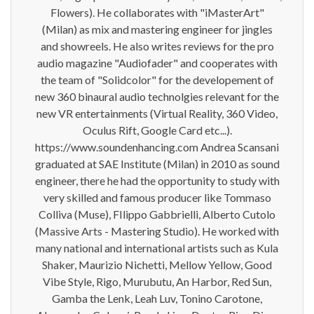
Flowers). He collaborates with "iMasterArt"
(Milan) as mix and mastering engineer for jingles
and showreels. He also writes reviews for the pro
audio magazine "Audiofader" and cooperates with
the team of "Solidcolor" for the developement of
new 360 binaural audio technolgies relevant for the
new VR entertainments (Virtual Reality, 360 Video,
Oculus Rift, Google Card etc...).
https://www.soundenhancing.com Andrea Scansani
graduated at SAE Institute (Milan) in 2010 as sound
engineer, there he had the opportunity to study with
very skilled and famous producer like Tommaso
Colliva (Muse), FIlippo Gabbrielli, Alberto Cutolo
(Massive Arts - Mastering Studio). He worked with
many national and international artists such as Kula
Shaker, Maurizio Nichetti, Mellow Yellow, Good
Vibe Style, Rigo, Murubutu, An Harbor, Red Sun,
Gamba the Lenk, Leah Luv, Tonino Carotone,