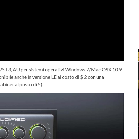
, VST3, AU per sistemi operativi Windows 7/Mac OSX 10.9
ponibile anche in versione LE al costo di $ 2 con una
binet al posto di 5).