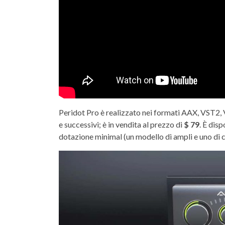
Peridot Pro è realizzato nei formati AAX, VST2
e successivi; è in vendita al prezzo di
$ 79
. È dis
dotazione minimal (un modello di ampli e uno di ca