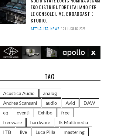
SOLID STATE LOGIC NOMINA ALGAM
EKO DISTRIBUTORE ITALIANO PER
LE CONSOLE LIVE, BROADCAST E
STUDIO.
ATTUALITÀ
,
NEWS
21 LUGLIO 2026
TAG
Acustica Audio
analog
Andrea Scansani
audio
Avid
DAW
eq
eventi
Exhibo
free
freeware
hardware
Ik Multimedia
ITB
live
Luca Pilla
mastering