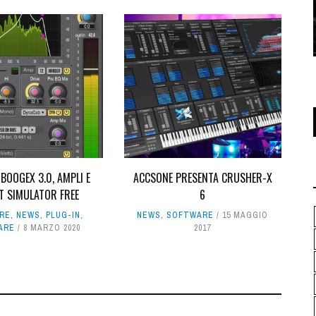
BOOGEX 3.0, AMPLI E
ACCSONE PRESENTA CRUSHER-X
T SIMULATOR FREE
6
RE
,
NEWS
,
PLUG-IN
,
NEWS
,
SOFTWARE
15 MAGGIO
ARE
8 MARZO 2020
2017