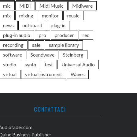
mic
MIDI
Midi Music
Midiware
mix
mixing
monitor
music
news
outboard
plug-in
plug-in audio
pro
producer
rec
recording
sale
sample library
software
Soundwave
Steinberg
studio
synth
test
Universal Audio
virtual
virtual instrument
Waves
CONTATTACI
Audiofader.com
Quine Business Publisher