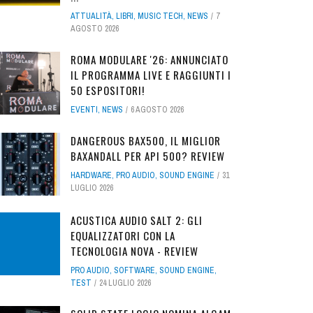
ATTUALITÀ
,
LIBRI
,
MUSIC TECH
,
NEWS
7
AGOSTO 2026
ROMA MODULARE '26: ANNUNCIATO
IL PROGRAMMA LIVE E RAGGIUNTI I
50 ESPOSITORI!
EVENTI
,
NEWS
6 AGOSTO 2026
DANGEROUS BAX500, IL MIGLIOR
BAXANDALL PER API 500? REVIEW
HARDWARE
,
PRO AUDIO
,
SOUND ENGINE
31
LUGLIO 2026
ACUSTICA AUDIO SALT 2: GLI
EQUALIZZATORI CON LA
TECNOLOGIA NOVA - REVIEW
PRO AUDIO
,
SOFTWARE
,
SOUND ENGINE
,
TEST
24 LUGLIO 2026