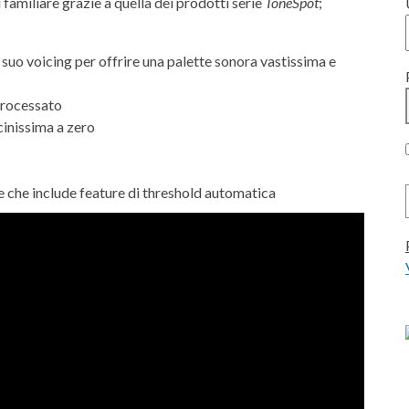
 familiare grazie a quella dei prodotti serie
ToneSpot
;
l suo voicing per offrire una palette sonora vastissima e
 processato
cinissima a zero
e che include feature di threshold automatica