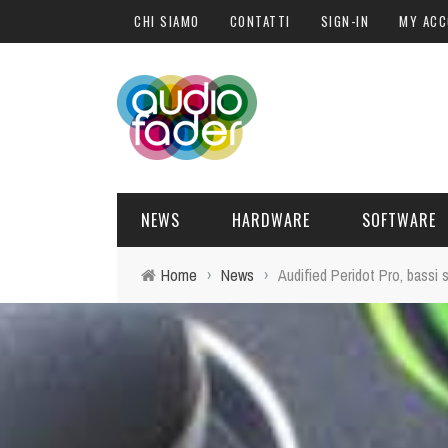
CHI SIAMO
CONTATTI
SIGN-IN
MY AC
NEWS
HARDWARE
SOFTWARE
Home
›
News
›
Audified Peridot Pro, bassi so
SOFTWARE
SOUND ENGINE
SYNTH
BLOGGER
PLUG-IN
HARDWARE
POST PRO
DJ PRODUCER
INTERVISTE
SYNTH
ATTUALITÀ
LIBRI
CONTROLLER
EVENTI
SAMPLE
OFFERTE
FORMAZIONE
DRUM PERC
TAVOLE ROTONDE
GUITAR