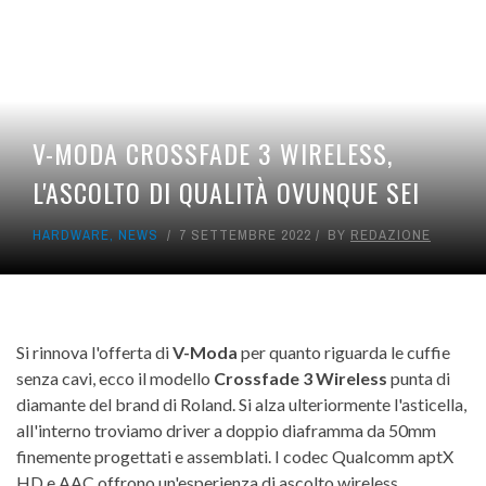
V-MODA CROSSFADE 3 WIRELESS,
L'ASCOLTO DI QUALITÀ OVUNQUE SEI
HARDWARE
,
NEWS
7 SETTEMBRE 2022
BY
REDAZIONE
Si rinnova l'offerta di
V-Moda
per quanto riguarda le cuffie
senza cavi, ecco il modello
Crossfade 3 Wireless
punta di
diamante del brand di Roland. Si alza ulteriormente l'asticella,
all'interno troviamo driver a doppio diaframma da 50mm
finemente progettati e assemblati. I codec Qualcomm aptX
HD e AAC offrono un'esperienza di ascolto wireless