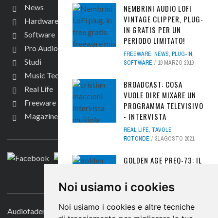
News
NEMBRINI AUDIO LOFI
VINTAGE CLIPPER, PLUG-
Hardware
IN GRATIS PER UN
Software
PERIODO LIMITATO!
Pro Audio
FREEWARE
,
NEWS
,
PLUG-IN
,
Studi
SOFTWARE
19 MARZO 2019
Music Tech
BROADCAST: COSA
Real Life
VUOLE DIRE MIXARE UN
Freeware
PROGRAMMA TELEVISIVO
- INTERVISTA
Magazine
SEGUICI
REAL LIFE
,
TAVOLE
ROTONDE
31 AGOSTO 2021
GOLDEN AGE PREQ-73: IL
PICCOLO DAL GRANDE
CONTATTACI
SUONO - RECENSIONE
Noi usiamo i cookies
HARDWARE
,
PRO AUDIO
,
SOUND
ENGINE
,
TEST
6 MARZO 2024
Noi usiamo i cookies e altre tecniche
Audiofader.com