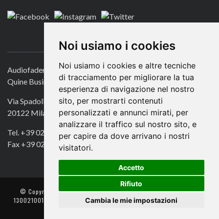
CONTATTACI
Noi usiamo i cookies
Noi usiamo i cookies e altre tecniche
Audiofader.com
di tracciamento per migliorare la tua
Quine Business Publisher
esperienza di navigazione nel nostro
sito, per mostrarti contenuti
Via Spadolini 7
personalizzati e annunci mirati, per
20122 Milano
analizzare il traffico sul nostro sito, e
Tel. +39 02 49756990
per capire da dove arrivano i nostri
Fax +39 02 72016740
visitatori.
Accetto
Rifiuto
© Copyright 2018. All Rights Reserved -
- Quine srl – C.F./P IVA
Cambia le mie impostazioni
13002100157 – Responsabile della Protezione dei Dati: Avv. Monica
Gobbato – Contatto: dpo @ lswr.it