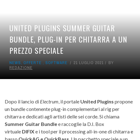
UNITED PLUGINS SUMMER GUITAR
BUNDLE, PLUG-IN PER CHITARRA A UN
PREZZO SPECIALE
NEWS
,
OFFERTE
,
SOFTWARE
21 LUGLIO 2021
BY
REDAZIONE
Dopo il lancio di
Electrum
, il portale
United Plugins
propone
un bundle contenente plug-in complementari al rig per
chitarra e dedicati agli artisti delle sei corde. Si chiama
Summer Guitar Bundle
e raccoglie la D.I. Box
virtuale
DIFIX
e i tool per il processing all-in-one di chitarra e
basso
QuickAG e QuickBass
. Un pacchetto speciale a un