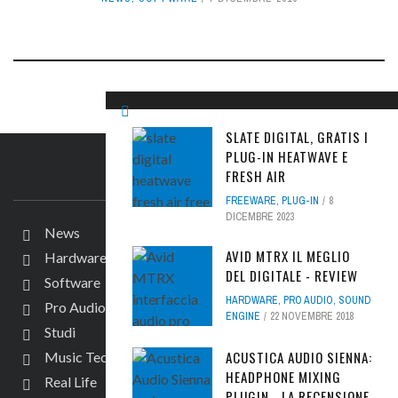
SLATE DIGITAL, GRATIS I
PLUG-IN HEATWAVE E
FRESH AIR
IL SITO
FREEWARE
,
PLUG-IN
8
DICEMBRE 2023
News
AVID MTRX IL MEGLIO
Hardware
DEL DIGITALE - REVIEW
Software
HARDWARE
,
PRO AUDIO
,
SOUND
Pro Audio
ENGINE
22 NOVEMBRE 2018
Studi
ACUSTICA AUDIO SIENNA:
Music Tech
HEADPHONE MIXING
Real Life
PLUGIN - LA RECENSIONE