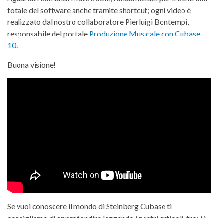
totale del software anche tramite shortcut; ogni video è
realizzato dal nostro collaboratore Pierluigi Bontempi,
responsabile del portale
Produzione Musicale con Cubase
10
.
Buona visione!
Se vuoi conoscere il mondo di Steinberg Cubase ti
consigliamo di approfondire leggendo i nostri articoli, trovi i