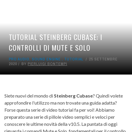
TUTORIAL STEINBERG CUBASE: I
CONTROLLI DI MUTE E SOLO
PRO AUDIO
,
SOUND ENGINE
,
TUTORIAL
25 SETTEMBRE
2020
BY
PIERLUIGI BONTEMPI
Siete nuovi del mondo di
Steinberg Cubase
? Quindi volete
approfondire l'utilizzo ma non trovate una guida adatta?
Forse questa serie di video tutorial fa per voi! Abbiamo
preparato una serie di pillole video semplici e veloci per
conoscere le ultime novità della v10.5. La puntata di oggi
riguarda i comandi Mute e Solo, fondamentali per il controllo