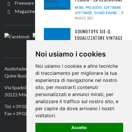
Freeware
NEWS
,
PRO AUDIO
,
SOFTWARE
,
Magazine
SOFTWARE
,
SOUND ENGINE
25
SEGUICI
MARZO 2021
SOUNDTOYS SIE-Q,
EQUALIZZATORE VINTAGE
FREE
CONTATTACI
Noi usiamo i cookies
FREEWARE
,
PLUG-IN
30
SETTEMBRE 2016
Noi usiamo i cookies e altre tecniche
Audiofader.com
IK MULTIMEDIA,
di tracciamento per migliorare la tua
Quine Business Publisher
L'ESPANSIONE OX A PER
esperienza di navigazione nel nostro
SYNTRONIK È GRATIS
sito, per mostrarti contenuti
Via Spadolini 7
SOLO PER POCHI GIORNI
personalizzati e annunci mirati, per
20122 Milano
FREEWARE
,
SYNTH
9 GIUGNO
analizzare il traffico sul nostro sito, e
2020
Tel. +39 02 49756990
per capire da dove arrivano i nostri
Fax +39 02 72016740
visitatori.
PRASE BULLETIN: MIDAS
HUB4 PRO, IL FUTURO
Accetto
DEL MONITORAGGIO