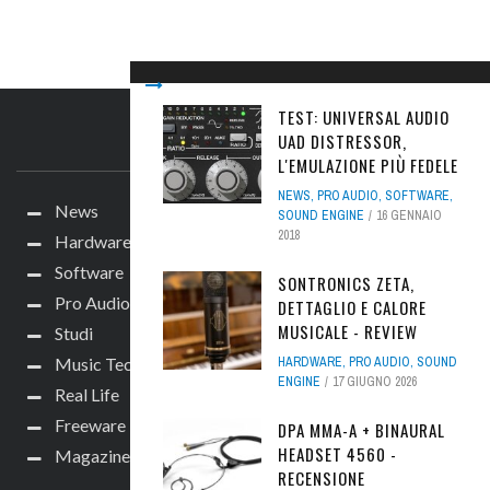
TEST: UNIVERSAL AUDIO
UAD DISTRESSOR,
IL SITO
L'EMULAZIONE PIÙ FEDELE
NEWS
,
PRO AUDIO
,
SOFTWARE
,
News
SOUND ENGINE
16 GENNAIO
2018
Hardware
Software
SONTRONICS ZETA,
Pro Audio
DETTAGLIO E CALORE
MUSICALE - REVIEW
Studi
HARDWARE
,
PRO AUDIO
,
SOUND
Music Tech
ENGINE
17 GIUGNO 2026
Real Life
Freeware
DPA MMA-A + BINAURAL
HEADSET 4560 -
Magazine
RECENSIONE
SEGUICI