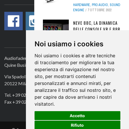
HARDWARE
,
PRO AUDIO
,
SOUND
ENGINE
7 OTTOBRE 2022
NEVE 88C, LA DINAMICA
DELLE CONSOLE VR E 88R
- REVIEW
CONTATTACI
Noi usiamo i cookies
HARDWARE
,
PRO AUDIO
,
SOUND
ENGINE
7 LUGLIO 2025
Noi usiamo i cookies e altre tecniche
Audiofader.com
SOLID STATE LOGIC THE
di tracciamento per migliorare la tua
Quine Business Publisher
BUS+: HOW TO MANAGE
esperienza di navigazione nel nostro
NEGATIVE COMPRESSION
sito, per mostrarti contenuti
Via Spadolini 7
PRO AUDIO
,
SOUND ENGINE
,
personalizzati e annunci mirati, per
20122 Milano
TUTORIAL
,
TUTORIAL
25
analizzare il traffico sul nostro sito, e
FEBBRAIO 2024
Tel. +39 02 49756990
per capire da dove arrivano i nostri
Fax +39 02 72016740
visitatori.
PSP SPECTOR,
ANALIZZATORE DI
Accetto
SPETTRO A 31 BANDE
GRATUITO
Rifiuto