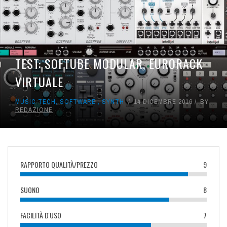
TEST: SOFTUBE MODULAR, EURORACK
VIRTUALE
MUSIC TECH
,
SOFTWARE
,
SYNTH
14 DICEMBRE 2016
BY
REDAZIONE
RAPPORTO QUALITÀ/PREZZO
9
SUONO
8
FACILITÀ D'USO
7