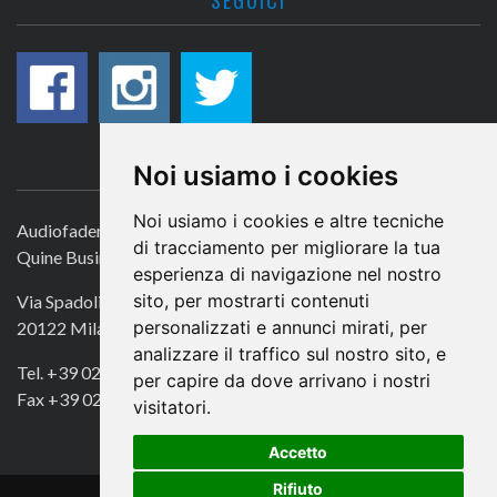
CONTATTACI
Noi usiamo i cookies
Noi usiamo i cookies e altre tecniche
Audiofader.com
di tracciamento per migliorare la tua
Quine Business Publisher
esperienza di navigazione nel nostro
sito, per mostrarti contenuti
Via Spadolini 7
personalizzati e annunci mirati, per
20122 Milano
analizzare il traffico sul nostro sito, e
Tel. +39 02 49756990
per capire da dove arrivano i nostri
Fax +39 02 72016740
visitatori.
Accetto
Rifiuto