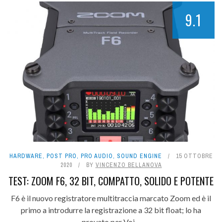
9.1
HARDWARE
,
POST PRO
,
PRO AUDIO
,
SOUND ENGINE
15 OTTOBRE
2020
BY
VINCENZO BELLANOVA
TEST: ZOOM F6, 32 BIT, COMPATTO, SOLIDO E POTENTE
F6 è il nuovo registratore multitraccia marcato Zoom ed è il
primo a introdurre la registrazione a 32 bit float; lo ha
provato per Voi ...