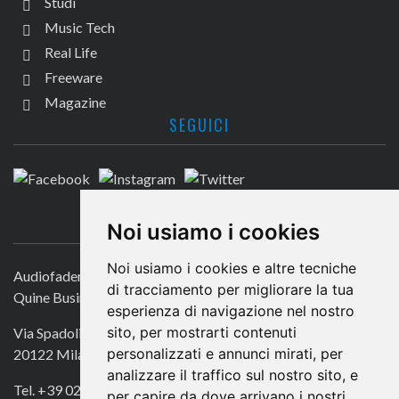
Studi
Music Tech
Real Life
Freeware
Magazine
SEGUICI
CONTATTACI
Noi usiamo i cookies
Noi usiamo i cookies e altre tecniche
Audiofader.com
di tracciamento per migliorare la tua
Quine Business Publisher
esperienza di navigazione nel nostro
sito, per mostrarti contenuti
Via Spadolini 7
personalizzati e annunci mirati, per
20122 Milano
analizzare il traffico sul nostro sito, e
Tel. +39 02 49756990
per capire da dove arrivano i nostri