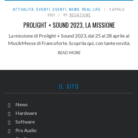
ATTUALITÀ
,
EVENTI
,
EVENTI
,
NEWS
,
REAL LIFE
6 APRILE
2023
BY
REDAZIONE
PROLIGHT + SOUND 2023, LA MISSIONE
La missione di Prolight + Sound 2023, dal 25 al 28 aprile al
MusikMesse di Francoforte. Scoprila qui, con tante novità.
READ MORE
IL SITO
News
Hardware
Software
Pro Audio