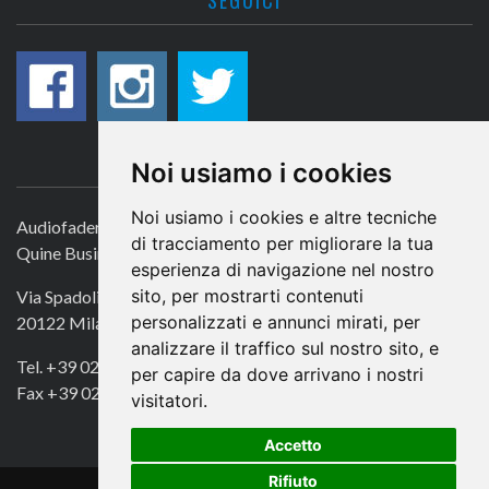
CONTATTACI
Noi usiamo i cookies
Noi usiamo i cookies e altre tecniche
Audiofader.com
di tracciamento per migliorare la tua
Quine Business Publisher
esperienza di navigazione nel nostro
sito, per mostrarti contenuti
Via Spadolini 7
personalizzati e annunci mirati, per
20122 Milano
analizzare il traffico sul nostro sito, e
Tel. +39 02 49756990
per capire da dove arrivano i nostri
Fax +39 02 72016740
visitatori.
Accetto
Rifiuto