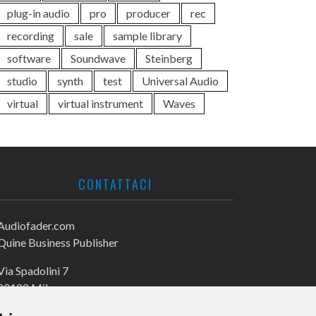
plug-in audio
pro
producer
rec
recording
sale
sample library
software
Soundwave
Steinberg
studio
synth
test
Universal Audio
virtual
virtual instrument
Waves
CONTATTACI
Audiofader.com
Quine Business Publisher
Via Spadolini 7
20122 Milano
Tel. +39 02 49756990