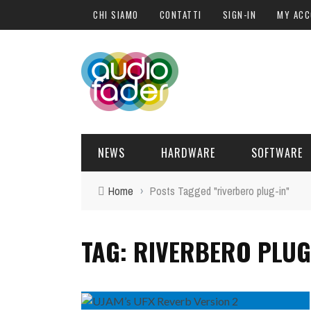
CHI SIAMO
CONTATTI
SIGN-IN
MY AC
NEWS
HARDWARE
SOFTWARE
Home
›
Posts Tagged "riverbero plug-in"
SOFTWARE
SOUND ENGINE
SYNTH
BLOGGER
PLUG-IN
QUANDO L
URANUS
TAG: RIVERBERO PLUG
DELL
C
HARDWARE
POST PRO
DJ PRODUCER
INTERVISTE
SYNTH
I
ATTUALITÀ
LIBRI
CONTROLLER
EVENTI
SAMPLE
OFFERTE
FORMAZIONE
DRUM PERC
TAVOLE ROTONDE
GUITAR