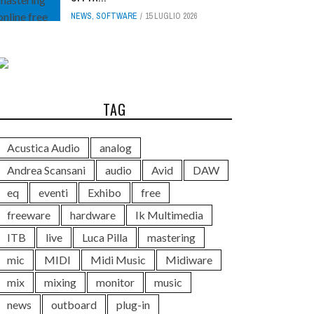
NEWS
,
SOFTWARE
15 LUGLIO 2026
TAG
Acustica Audio
analog
Andrea Scansani
audio
Avid
DAW
eq
eventi
Exhibo
free
freeware
hardware
Ik Multimedia
ITB
live
Luca Pilla
mastering
mic
MIDI
Midi Music
Midiware
mix
mixing
monitor
music
news
outboard
plug-in