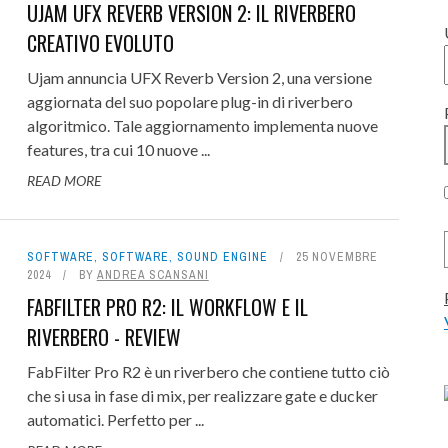
UJAM UFX REVERB VERSION 2: IL RIVERBERO
STUDIO RECORDING: L'EMOZIO
CREATIVO EVOLUTO
PRIMA DELLA TECNOLOGIA -
Ujam annuncia UFX Reverb Version 2, una versione
INTERVISTA
aggiornata del suo popolare plug-in di riverbero
TATE LOGIC NOMINA ALGAM
 PROTEIN: L'EVOLUZIONE
OUS BAX500, IL MIGLIOR
MUSIK HACK HYFI, C'È UN NUO
6 LUGLIO 2026
0
algoritmico. Tale aggiornamento implementa nuove
features, tra cui 10 nuove ...
 DELLA WAVETABLE - REVIEW
RIBUTORE ITALIANO PER LE
LL PER API 500? REVIEW
SERVIZIO DI MASTERING ONLINE
READ MORE
CONSOLE LIVE, ...
CITTÀ...
31 LUGLIO 2026
16 LUGLIO 2026
0
0
21 LUGLIO 2026
0
15 LUGLIO 2026
0
SOFTWARE
,
SOFTWARE
,
SOUND ENGINE
25 NOVEMBRE
2024
BY
ANDREA SCANSANI
FABFILTER PRO R2: IL WORKFLOW E IL
RIVERBERO - REVIEW
FabFilter Pro R2 è un riverbero che contiene tutto ciò
che si usa in fase di mix, per realizzare gate e ducker
automatici. Perfetto per ...