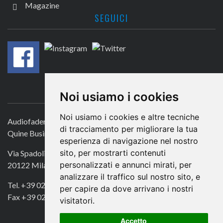
Magazine
SEGUICI
CONTATTACI
Noi usiamo i cookies
Noi usiamo i cookies e altre tecniche
Audiofader.com
di tracciamento per migliorare la tua
Quine Business Publisher
esperienza di navigazione nel nostro
sito, per mostrarti contenuti
Via Spadolini 7
personalizzati e annunci mirati, per
20122 Milano
analizzare il traffico sul nostro sito, e
Tel. +39 02 49756990
per capire da dove arrivano i nostri
Fax +39 02 72016740
visitatori.
Accetto