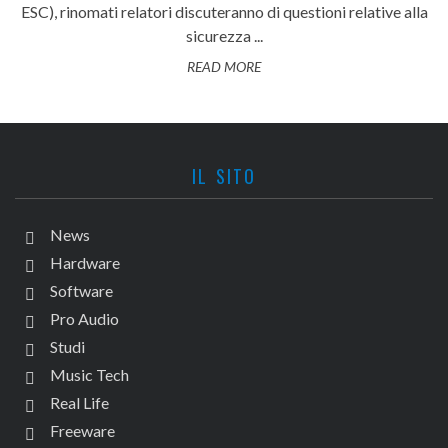
ESC), rinomati relatori discuteranno di questioni relative alla
sicurezza ...
READ MORE
IL SITO
News
Hardware
Software
Pro Audio
Studi
Music Tech
Real Life
Freeware