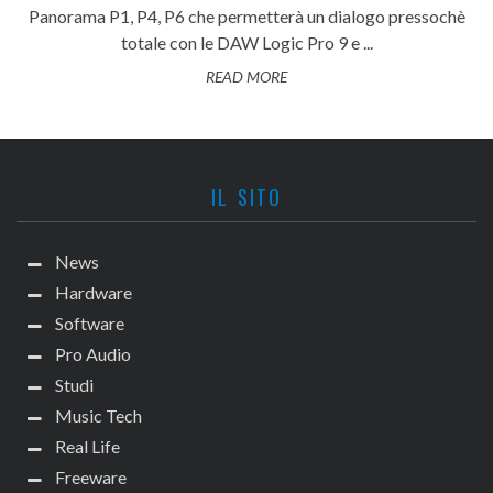
Panorama P1, P4, P6 che permetterà un dialogo pressochè
totale con le DAW Logic Pro 9 e ...
READ MORE
IL SITO
News
Hardware
Software
Pro Audio
Studi
Music Tech
Real Life
Freeware