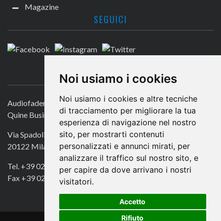
Magazine
SEGUICI
CONTATTACI
Noi usiamo i cookies
Noi usiamo i cookies e altre tecniche
Audiofader.com
di tracciamento per migliorare la tua
Quine Business Publisher
esperienza di navigazione nel nostro
sito, per mostrarti contenuti
Via Spadolini 7
personalizzati e annunci mirati, per
20122 Milano
analizzare il traffico sul nostro sito, e
Tel. +39 02 49756990
per capire da dove arrivano i nostri
Fax +39 02 72016740
visitatori.
Accetto
Rifiuto