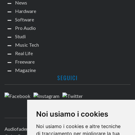
News
Hardware
Software
Pro Audio
Studi
Music Tech
Real Life
Freeware
Magazine
SEGUICI
CONTATTACI
Noi usiamo i cookies
Noi usiamo i cookies e altre tecniche
Audiofader.com
di tracciamento per migliorare la tua