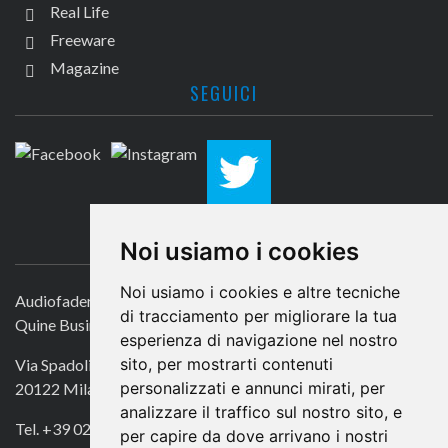
Real Life
Freeware
Magazine
SEGUICI
CONTATTACI
Noi usiamo i cookies
Noi usiamo i cookies e altre tecniche
Audiofader.com
di tracciamento per migliorare la tua
Quine Business Publisher
esperienza di navigazione nel nostro
sito, per mostrarti contenuti
Via Spadolini 7
personalizzati e annunci mirati, per
20122 Milano
analizzare il traffico sul nostro sito, e
Tel. +39 02 49756990
per capire da dove arrivano i nostri