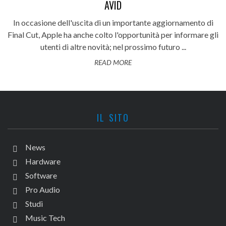
AVID
In occasione dell'uscita di un importante aggiornamento di
Final Cut, Apple ha anche colto l'opportunità per informare gli
utenti di altre novità; nel prossimo futuro ...
READ MORE
IL SITO
News
Hardware
Software
Pro Audio
Studi
Music Tech