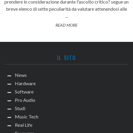
prendere in considerazione durante l'ascolto critico? segue un
breve elenco di sette peculiarità da valutare attenendosi alle
...
READ MORE
IL SITO
News
Hardware
Software
Pro Audio
Studi
Music Tech
Real Life