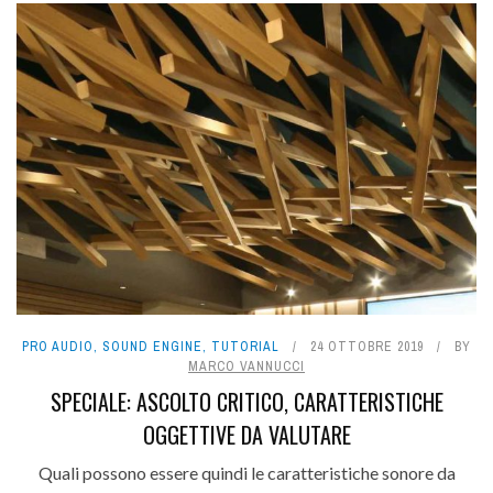
PRO AUDIO
,
SOUND ENGINE
,
TUTORIAL
24 OTTOBRE 2019
BY
MARCO VANNUCCI
SPECIALE: ASCOLTO CRITICO, CARATTERISTICHE
OGGETTIVE DA VALUTARE
Quali possono essere quindi le caratteristiche sonore da