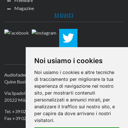
Freeware
Magazine
SEGUICI
CONTATTACI
Noi usiamo i cookies
Noi usiamo i cookies e altre tecniche
Audiofader.com
di tracciamento per migliorare la tua
Quine Business Publisher
esperienza di navigazione nel nostro
sito, per mostrarti contenuti
Via Spadolini 7
personalizzati e annunci mirati, per
20122 Milano
analizzare il traffico sul nostro sito, e
Tel. +39 02 49756990
per capire da dove arrivano i nostri
Fax +39 02 72016740
visitatori.