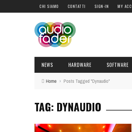
CHI SIAMO
CONTATTI
SIGN-IN
MY AC
NEWS
HARDWARE
SOFTWARE
Home
›
Posts Tagged "Dynaudio"
SOFTWARE
SOUND ENGINE
SYNTH
BLOGGER
PLUG-IN
DANGER
URANUS
TAG: DYNAUDIO
BAXANDA
DELL
HARDWARE
POST PRO
DJ PRODUCER
INTERVISTE
SYNTH
I
ATTUALITÀ
LIBRI
CONTROLLER
EVENTI
SAMPLE
OFFERTE
FORMAZIONE
DRUM PERC
TAVOLE ROTONDE
GUITAR