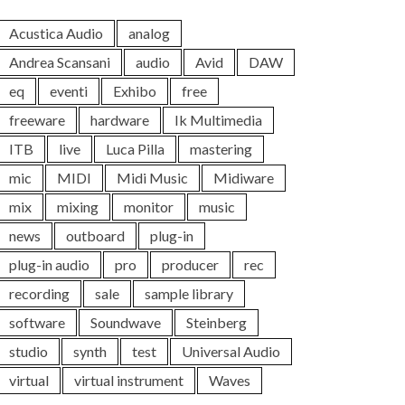
Acustica Audio
analog
Andrea Scansani
audio
Avid
DAW
eq
eventi
Exhibo
free
freeware
hardware
Ik Multimedia
ITB
live
Luca Pilla
mastering
mic
MIDI
Midi Music
Midiware
mix
mixing
monitor
music
news
outboard
plug-in
plug-in audio
pro
producer
rec
recording
sale
sample library
software
Soundwave
Steinberg
studio
synth
test
Universal Audio
virtual
virtual instrument
Waves