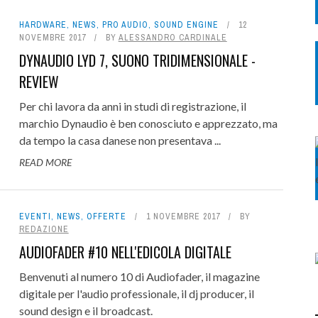
HARDWARE
,
NEWS
,
PRO AUDIO
,
SOUND ENGINE
12
NOVEMBRE 2017
BY
ALESSANDRO CARDINALE
DYNAUDIO LYD 7, SUONO TRIDIMENSIONALE -
REVIEW
Per chi lavora da anni in studi di registrazione, il
marchio Dynaudio è ben conosciuto e apprezzato, ma
da tempo la casa danese non presentava ...
READ MORE
EVENTI
,
NEWS
,
OFFERTE
1 NOVEMBRE 2017
BY
REDAZIONE
AUDIOFADER #10 NELL'EDICOLA DIGITALE
Benvenuti al numero 10 di Audiofader, il magazine
digitale per l'audio professionale, il dj producer, il
sound design e il broadcast.