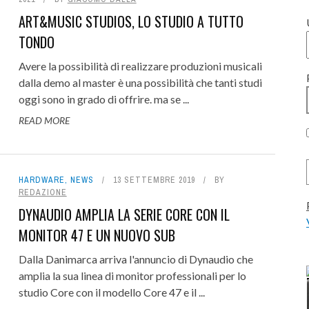
ART&MUSIC STUDIOS, LO STUDIO A TUTTO
’ASSISTENZA FUNZIONA: IL
TONDO
ASO FOCUSRITE PRO
ROMA MODULARE '26: ANNUNCIAT
Avere la possibilità di realizzare produzioni musicali
12 LUGLIO 2026
0
PROGRAMMA LIVE E RAGGIUNTI I
 INSPIRE THE MUSIC, 50
 INSPIRE THE MUSIC, 50
QFX COLOR: UN CLASSICO FILTRO
JEX SAGRISTANO E SOUNDINSI
ACUSTICA AUDIO SALT 2: GLI
dalla demo al master è una possibilità che tanti studi
oggi sono in grado di offrire. ma se ...
ESPOSITORI!
S OF ROLAND HISTORY,
S OF ROLAND HISTORY,
EQUALIZZATORI CON LA TECNOLO
STUDIO RECORDING: L'EMOZIO
L'EDM - FREEWARE
READ MORE
6 AGOSTO 2026
0
RATUITO PER UN ...
RATUITO PER UN ...
PRIMA DELLA TECNOLOGIA -
NOVA - REVIEW
12 GIUGNO 2026
0
INTERVISTA
7 AGOSTO 2026
7 AGOSTO 2026
0
0
24 LUGLIO 2026
0
HARDWARE
,
NEWS
13 SETTEMBRE 2019
BY
6 LUGLIO 2026
0
REDAZIONE
DYNAUDIO AMPLIA LA SERIE CORE CON IL
MONITOR 47 E UN NUOVO SUB
Dalla Danimarca arriva l'annuncio di Dynaudio che
amplia la sua linea di monitor professionali per lo
studio Core con il modello Core 47 e il ...