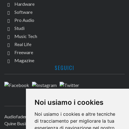
Hardware
Software
Pro Audio
Studi
Music Tech
Real Life
Freeware
Magazine
SEGUICI
CONTATTACI
Noi usiamo i cookies
Noi usiamo i cookies e altre tecniche
Audiofader.com
di tracciamento per migliorare la tua
Quine Business Publisher
esperienza di navigazione nel nostro