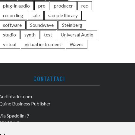
plug-in audio
pro
producer
rec
recording
sale
sample library
software
Soundwave
Steinberg
studio
synth
test
Universal Audio
virtual
virtual instrument
Waves
CONTATTACI
Audiofader.com
Quine Business Publisher
Via Spadolini 7
20122 Milano
Tel. +39 02 49756990