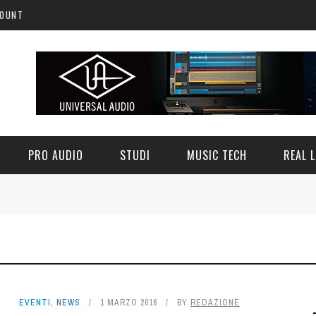
COUNT
PRO AUDIO
STUDI
MUSIC TECH
REAL L
 1, IL SYNTH, GRATUITO,
QFX COLOR: UN CLASSICO FILTRO
A LEGGENDA POLIFONICA
L'EDM - FREEWARE
TALIANA - FREEWARE
12 GIUGNO 2026
0
EVENTI
,
NEWS
1 MARZO 2016
BY
REDAZIONE
3 LUGLIO 2026
0