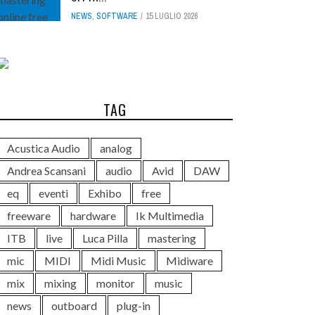
NEWS
,
SOFTWARE
15 LUGLIO 2026
TAG
Acustica Audio
analog
Andrea Scansani
audio
Avid
DAW
eq
eventi
Exhibo
free
freeware
hardware
Ik Multimedia
ITB
live
Luca Pilla
mastering
mic
MIDI
Midi Music
Midiware
mix
mixing
monitor
music
news
outboard
plug-in