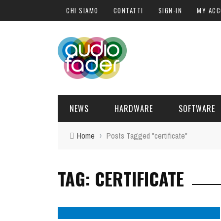
CHI SIAMO
CONTATTI
SIGN-IN
MY AC
NEWS
HARDWARE
SOFTWARE
Home
›
Posts Tagged "certificate"
SOFTWARE
SOUND ENGINE
SYNTH
BLOGGER
PLUG-IN
URANUS
TAG: CERTIFICATE
DELL
HARDWARE
POST PRO
DJ PRODUCER
INTERVISTE
SYNTH
I
ATTUALITÀ
LIBRI
CONTROLLER
EVENTI
SAMPLE
OFFERTE
FORMAZIONE
DRUM PERC
TAVOLE ROTONDE
GUITAR