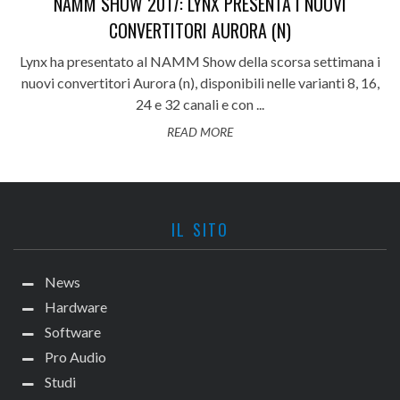
NAMM SHOW 2017: LYNX PRESENTA I NUOVI
CONVERTITORI AURORA (N)
Lynx ha presentato al NAMM Show della scorsa settimana i
nuovi convertitori Aurora (n), disponibili nelle varianti 8, 16,
24 e 32 canali e con ...
READ MORE
IL SITO
News
Hardware
Software
Pro Audio
Studi