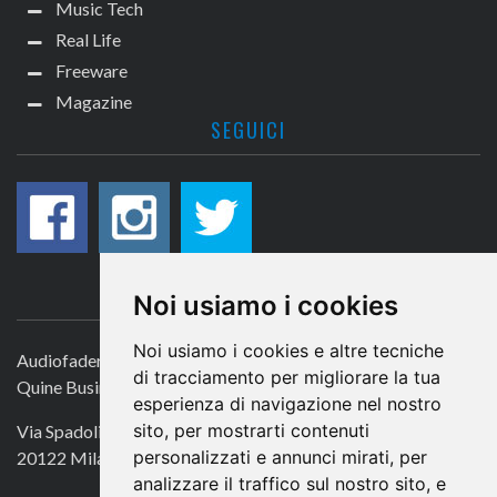
Music Tech
Real Life
Freeware
Magazine
SEGUICI
CONTATTACI
Noi usiamo i cookies
Noi usiamo i cookies e altre tecniche
Audiofader.com
di tracciamento per migliorare la tua
Quine Business Publisher
esperienza di navigazione nel nostro
sito, per mostrarti contenuti
Via Spadolini 7
personalizzati e annunci mirati, per
20122 Milano
analizzare il traffico sul nostro sito, e