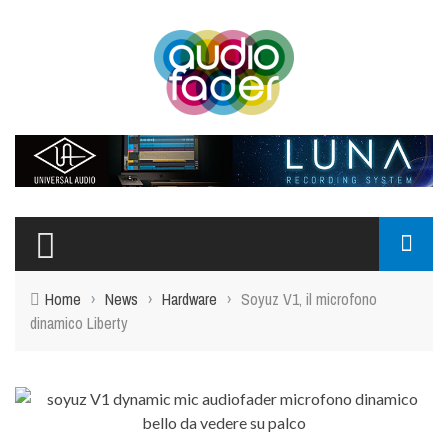
Top Menu
CHI SIAMO
CONTATTI
SIGN-IN
MY ACCOUNT
Home
›
News
›
Hardware
›
Soyuz V1, il microfono
Main Menu
dinamico Liberty
NEWS
HARDWARE
SOFTWARE