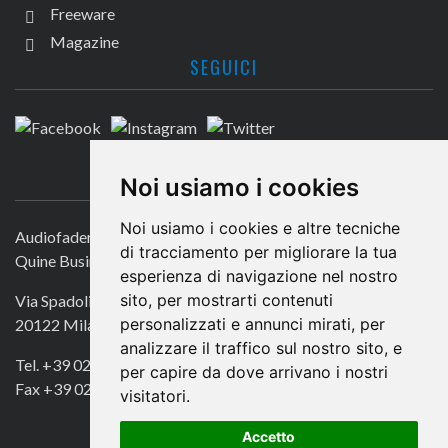
Freeware
Magazine
SEGUICI
CONTATTACI
Noi usiamo i cookies
Noi usiamo i cookies e altre tecniche
Audiofader.com
di tracciamento per migliorare la tua
Quine Business Publisher
esperienza di navigazione nel nostro
sito, per mostrarti contenuti
Via Spadolini 7
personalizzati e annunci mirati, per
20122 Milano
analizzare il traffico sul nostro sito, e
Tel. +39 02 49756990
per capire da dove arrivano i nostri
Fax +39 02 72016740
visitatori.
Accetto