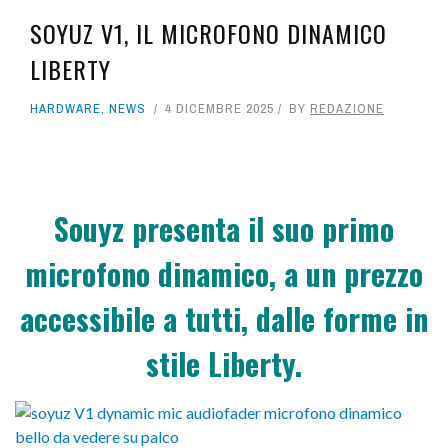
SOYUZ V1, IL MICROFONO DINAMICO
PRO AUDIO
LIBERTY
STUDI
HARDWARE
,
NEWS
4 DICEMBRE 2025
BY
REDAZIONE
MUSIC TECH
REAL LIFE
FREEWARE
Souyz presenta il suo primo
MAGAZINE
microfono dinamico, a un prezzo
accessibile a tutti, dalle forme in
stile Liberty.