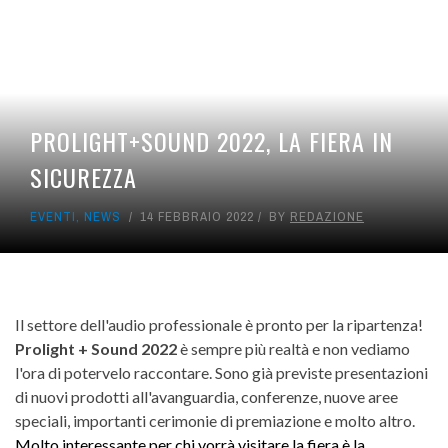
PROLIGHT+SOUND 2022, LA FIERA IN
SICUREZZA
EVENTI
,
NEWS
14 FEBBRAIO 2022
BY
REDAZIONE
Il settore dell'audio professionale è pronto per la ripartenza!
Prolight + Sound 2022
è sempre più realtà e non vediamo
l'ora di potervelo raccontare. Sono già previste presentazioni
di nuovi prodotti all'avanguardia, conferenze, nuove aree
speciali, importanti cerimonie di premiazione e molto altro.
Molto interessante per chi vorrà visitare la fiera è la