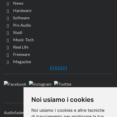
News
Hardware
Software
Pro Audio
Studi
Music Tech
Real Life
Freeware
Magazine
SEGUICI
CONTATTACI
Noi usiamo i cookies
Noi usiamo i cookies e altre tecniche
Audiofader.com
di tracciamento per migliorare la tua