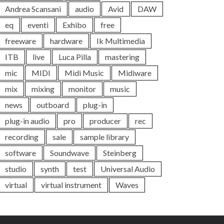
Andrea Scansani
audio
Avid
DAW
eq
eventi
Exhibo
free
freeware
hardware
Ik Multimedia
ITB
live
Luca Pilla
mastering
mic
MIDI
Midi Music
Midiware
mix
mixing
monitor
music
news
outboard
plug-in
plug-in audio
pro
producer
rec
recording
sale
sample library
software
Soundwave
Steinberg
studio
synth
test
Universal Audio
virtual
virtual instrument
Waves