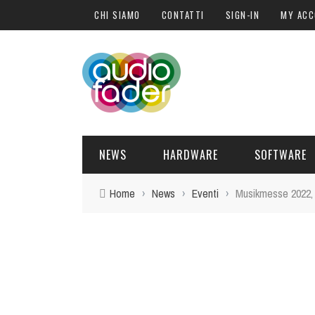
CHI SIAMO
CONTATTI
SIGN-IN
MY AC
NEWS
HARDWARE
SOFTWARE
Home
›
News
›
Eventi
›
Musikmesse 2022, r
SOFTWARE
SOUND ENGINE
SYNTH
BLOGGER
PLUG-IN
QUANDO L
C
HARDWARE
POST PRO
DJ PRODUCER
INTERVISTE
SYNTH
ATTUALITÀ
LIBRI
CONTROLLER
EVENTI
SAMPLE
OFFERTE
FORMAZIONE
DRUM PERC
TAVOLE ROTONDE
GUITAR