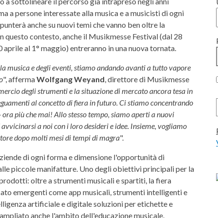
 a sottolineare il percorso già intrapreso negli anni
ima a persone interessate alla musica e a musicisti di ogni
 punterà anche su nuovi temi che vanno ben oltre la
In questo contesto, anche il Musikmesse Festival (dal 28
0 aprile al 1° maggio) entreranno in una nuova tornata.
della musica e degli eventi, stiamo andando avanti a tutto vapore
o
", afferma
Wolfgang Weyand
, direttore di Musikmesse
rcio degli strumenti e la situazione di mercato ancora tesa in
eguamenti al concetto di fiera in futuro. Ci stiamo concentrando
 - ora più che mai! Allo stesso tempo, siamo aperti a nuovi
 avvicinarsi a noi con i loro desideri e idee. Insieme, vogliamo
ettore dopo molti mesi di tempi di magra
".
ziende di ogni forma e dimensione l'opportunità di
alle piccole manifatture. Uno degli obiettivi principali per la
rodotti: oltre a strumenti musicali e spartiti, la fiera
ato emergenti come app musicali, strumenti intelligenti e
ligenza artificiale e digitale soluzioni per etichette e
à ampliato anche l'ambito dell'educazione musicale.