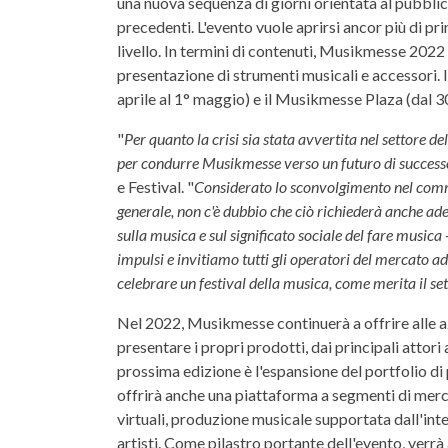
una nuova sequenza di giorni orientata al pubblico
precedenti. L'evento vuole aprirsi ancor più di pr
livello. In termini di contenuti, Musikmesse 2022
presentazione di strumenti musicali e accessori. 
aprile al 1° maggio) e il Musikmesse Plaza (dal 3
"
Per quanto la crisi sia stata avvertita nel settore 
per condurre Musikmesse verso un futuro di success
e Festival. "
Considerato lo sconvolgimento nel comme
generale, non c'è dubbio che ciò richiederà anche ad
sulla musica e sul significato sociale del fare musica
impulsi e invitiamo tutti gli operatori del mercato ad
celebrare un festival della musica, come merita il s
Nel 2022, Musikmesse continuerà a offrire alle a
presentare i propri prodotti, dai principali attori 
prossima edizione è l'espansione del portfolio di p
offrirà anche una piattaforma a segmenti di merc
virtuali, produzione musicale supportata dall'intel
artisti. Come pilastro portante dell'evento, verr