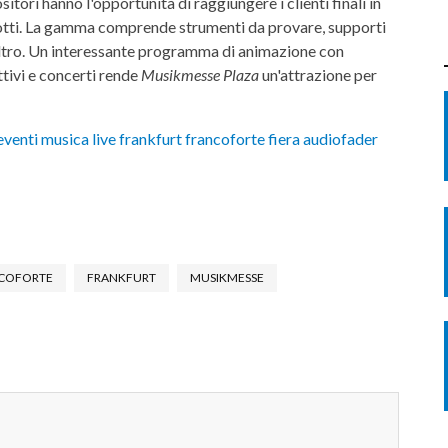
tori hanno l'opportunità di raggiungere i clienti finali in
otti. La gamma comprende strumenti da provare, supporti
 altro. Un interessante programma di animazione con
tivi e concerti rende
Musikmesse Plaza
un'attrazione per
COFORTE
FRANKFURT
MUSIKMESSE