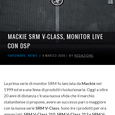
MACKIE SRM V-CLASS, MONITOR LIVE
CON DSP
HARDWARE
,
NEWS
9 MARZO 2020
BY
REDAZIONE
La prima serie di monitor SRM fu lanciata da
Mackie
nel
1999 ed era una linea di prodotti rivoluzionaria. Oggi a oltre
20 anni di distanza c'è una nuova sfida che il marchio
statunitense si propone, avere un successo pari o maggiore
con la nuova serie
SRM V-Class
. Sono tre i prodotti per ora
annunciati:
SRM V-Class 210
,
SRM V-Class 212
e
SRM V-