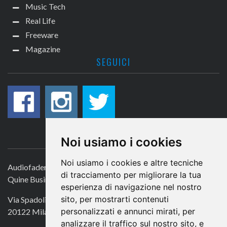
Music Tech
Real Life
Freeware
Magazine
SEGUICI
CONTATTACI
Noi usiamo i cookies
Noi usiamo i cookies e altre tecniche
Audiofader.com
di tracciamento per migliorare la tua
Quine Business Publisher
esperienza di navigazione nel nostro
sito, per mostrarti contenuti
Via Spadolini 7
personalizzati e annunci mirati, per
20122 Milano
analizzare il traffico sul nostro sito, e