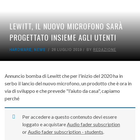
LEWITT, IL NUOVO MICROFONO SARÀ
PROGETTATO INSIEME AGLI UTENTI
HARDWARE
,
NEWS
26 LUGLIO 2019
BY
REDAZIONE
Annuncio bomba di Lewitt che per l'inizio del 2020 ha in
serbo il lancio del nuovo microfono, un prodotto che è ora in
via di sviluppo e che prevede "l'aiuto da casa", capiamo
perché
Per accedere a questo contenuto devi essere
loggato e acquistare
Audio fader subscription
or
Audio fader subscription - students
.