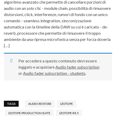
algoritmo avanzato che permette di cancellare porzioni di
audio con un solo clic - module chain, possibilità di rimuovere
distorsioni, click, interferenze, rumori di fondo con un unico
comando - seamless integration, sincronizzazione
automatica con la timeline della DAW su cui è caricato - de-
reverb, processore che permette di rimuovere il troppo
ambiente da una ripresa microfonica senza per forza doverla
[…]
Per accedere a questo contenuto devi essere
loggato e acquistare
Audio fader subscription
or
Audio fader subscription - students
.
TAGS
AUDIO RESTORE
IZOTOPE
IZOTOPE PRODUCTION SUITE
IZOTOPE RX 5