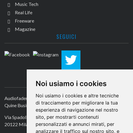
Music Tech
Real Life
Freeware
Magazine
SEGUICI
CONTATTACI
Noi usiamo i cookies
Noi usiamo i cookies e altre tecniche
Audiofader.com
di tracciamento per migliorare la tua
Quine Business Publisher
esperienza di navigazione nel nostro
sito, per mostrarti contenuti
Via Spadolini 7
personalizzati e annunci mirati, per
20122 Milano
analizzare il traffico sul nostro sito, e