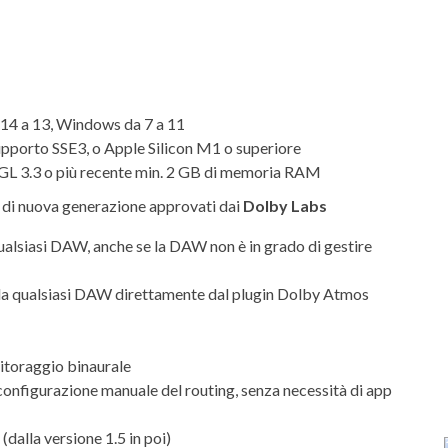
.14 a 13, Windows da 7 a 11
upporto SSE3, o Apple Silicon M1 o superiore
nGL 3.3 o più recente min. 2 GB di memoria RAM
di nuova generazione approvati dai
Dolby Labs
alsiasi DAW, anche se la DAW non è in grado di gestire
da qualsiasi DAW direttamente dal plugin Dolby Atmos
itoraggio binaurale
onfigurazione manuale del routing, senza necessità di app
dalla versione 1.5 in poi)