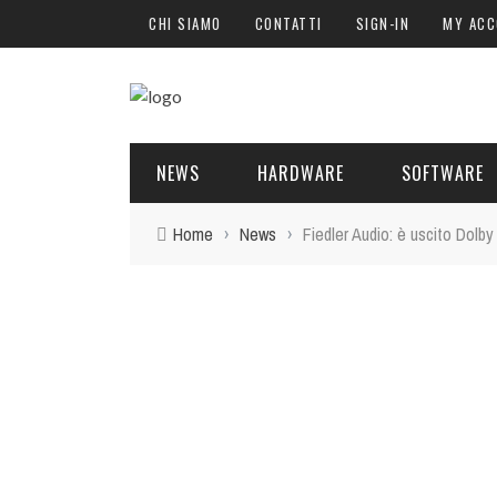
CHI SIAMO
CONTATTI
SIGN-IN
MY AC
NEWS
HARDWARE
SOFTWARE
Home
›
News
›
Fiedler Audio: è uscito Dol
SOFTWARE
SOUND ENGINE
SYNTH
BLOGGER
PLUG-IN
HARDWARE
POST PRO
DJ PRODUCER
INTERVISTE
SYNTH
ATTUALITÀ
LIBRI
CONTROLLER
EVENTI
SAMPLE
OFFERTE
FORMAZIONE
DRUM PERC
TAVOLE ROTONDE
GUITAR
EVENTI
SOUND DESIGNE
WEBINAR
APP