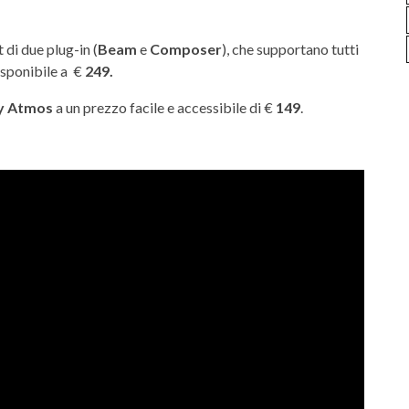
 di due plug-in (
Beam
e
Composer
), che supportano tutti
isponibile a €
249.
y Atmos
a un prezzo facile e accessibile di €
149
.