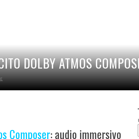
USCITO DOLBY ATMOS COMPOS
NE
os Composer
: audio immersivo