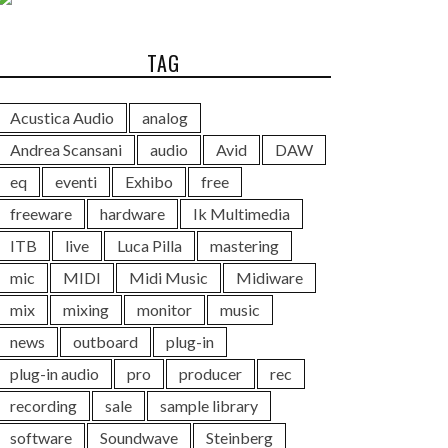
TAG
Acustica Audio
analog
Andrea Scansani
audio
Avid
DAW
eq
eventi
Exhibo
free
freeware
hardware
Ik Multimedia
ITB
live
Luca Pilla
mastering
mic
MIDI
Midi Music
Midiware
mix
mixing
monitor
music
news
outboard
plug-in
plug-in audio
pro
producer
rec
recording
sale
sample library
software
Soundwave
Steinberg