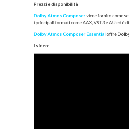
Prezzi e disponibilità
Dolby Atmos Composer
viene fornito come set
i principali formati come AAX, VST3 e AU ed è d
Dolby Atmos Composer Essential
offre
Dolb
I
video
: