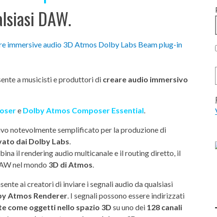
alsiasi DAW.
ente a musicisti e produttori di
creare audio immersivo
oser
e
Dolby Atmos Composer Essential
.
tivo notevolmente semplificato per la produzione di
vato dai Dolby Labs
.
na il rendering audio multicanale e il routing diretto, il
e DAW nel mondo
3D di Atmos
.
sente ai creatori di inviare i segnali audio da qualsiasi
by Atmos Renderer
. I segnali possono essere indirizzati
te come oggetti nello spazio 3D
su uno dei
128 canali